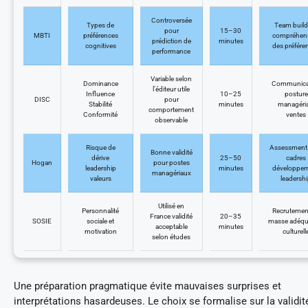
Controversée
Types de
Team build
pour
15–30
MBTI
préférences
compréhen
prédiction de
minutes
cognitives
des préfére
performance
Variable selon
Dominance
Communica
l’éditeur utile
Influence
10–25
posture
DISC
pour
Stabilité
minutes
managéria
comportement
Conformité
ventes
observable
Risque de
Assessment
Bonne validité
dérive
25–50
cadres
Hogan
pour postes
leadership
minutes
développe
managériaux
valeurs
leadersh
Utilisé en
Personnalité
Recrutemen
France validité
20–35
SOSIE
sociale et
masse adéqu
acceptable
minutes
motivation
culturell
selon études
Une préparation pragmatique évite mauvaises surprises et
interprétations hasardeuses. Le choix se formalise sur la validité