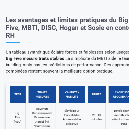
Les avantages et limites pratiques du Big
Five, MBTI, DISC, Hogan et Sosie en cont
RH
Un tableau synthétique éclaire forces et faiblesses selon usage
Big Five mesure traits stables
La simplicité du MBTI aide le te
building, mais pas les prédictions de performance. Des approch
combinées restent souvent la meilleure option pratique.
TRAITS
VALIDITÉ /
CAS D’US
TEST
DURÉE
MESURÉS
FIABILITÉ
RECOMMAN
Ouverture
Élevée pour
Développe
Big
Conscienciosité
traits stables
20–40
mobilité int
Five
Extraversion
bonne validité
minutes
sélection bas
(NEO)
Agréabilité
prédictive
traits
Neuroticisme