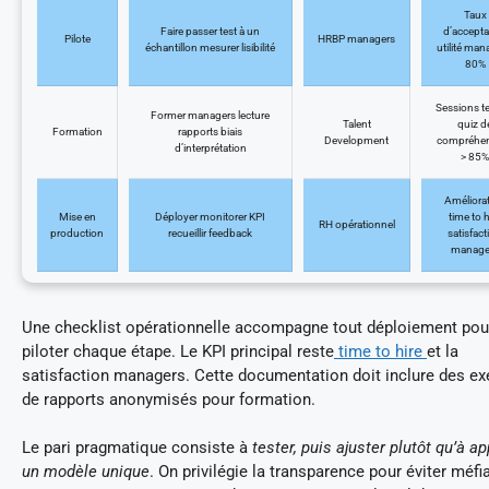
Taux
Faire passer test à un
d’accepta
Pilote
HRBP managers
échantillon mesurer lisibilité
utilité man
80%
Sessions t
Former managers lecture
Talent
quiz d
Formation
rapports biais
Development
compréhe
d’interprétation
> 85%
Améliora
Mise en
Déployer monitorer KPI
time to h
RH opérationnel
production
recueillir feedback
satisfact
manage
Une checklist opérationnelle accompagne tout déploiement pou
piloter chaque étape. Le KPI principal reste
time to hire
et la
satisfaction managers. Cette documentation doit inclure des e
de rapports anonymisés pour formation.
Le pari pragmatique consiste à
tester, puis ajuster plutôt qu’à ap
un modèle unique
. On privilégie la transparence pour éviter méfi