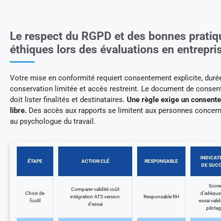
Le respect du RGPD et des bonnes pratiq
éthiques lors des évaluations en entrepri
Votre mise en conformité requiert consentement explicite, duré
conservation limitée et accès restreint. Le document de conse
doit lister finalités et destinataires.
Une règle exige un consent
libre.
Des accès aux rapports se limitent aux personnes concern
au psychologue du travail.
INDICAT
ÉTAPE
ACTION CLÉ
RESPONSABLE
DE SUC
Score
Comparer validité coût
Choix de
d’adéqua
intégration ATS version
Responsable RH
l’outil
essai valid
d’essai
pilota