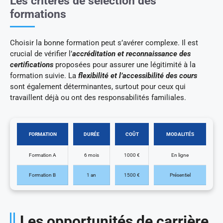
Les critères de sélection des
formations
Choisir la bonne formation peut s’avérer complexe. Il est
crucial de vérifier l’
accréditation et reconnaissance des
certifications
proposées pour assurer une légitimité à la
formation suivie. La
flexibilité et l’accessibilité des cours
sont également déterminantes, surtout pour ceux qui
travaillent déjà ou ont des responsabilités familiales.
FORMATION
DURÉE
COÛT
MODALITÉS
Formation A
6 mois
1000 €
En ligne
Formation B
1 an
1500 €
Présentiel
Les opportunités de carrière