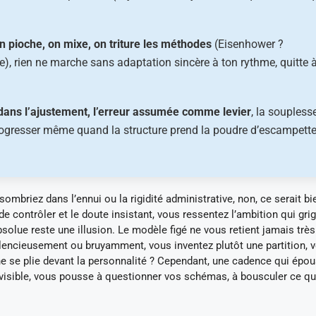
n pioche, on mixe, on triture les méthodes
(Eisenhower ?
, rien ne marche sans adaptation sincère à ton rythme, quitte 
dans l’ajustement, l’erreur assumée comme levier
, la soupless
 progresser même quand la structure prend la poudre d’escampette
mbriez dans l’ennui ou la rigidité administrative, non, ce serait bi
e contrôler et le doute insistant, vous ressentez l’ambition qui gri
absolue reste une illusion. Le modèle figé ne vous retient jamais très
ilencieusement ou bruyamment, vous inventez plutôt une partition, v
tine se plie devant la personnalité ? Cependant, une cadence qui épo
nvisible, vous pousse à questionner vos schémas, à bousculer ce qu
.