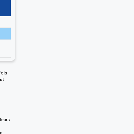
fois
st
teurs
x.