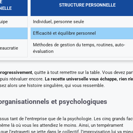
E
STRUCTURE PERSONNELLE
NELLE
quipe
Individuel, personne seule
Efficacité et équilibre personnel
Méthodes de gestion du temps, routines, auto-
reaucratie
évaluation
 progressivement
, quitte à tout remettre sur la table. Vous devez par
, puis réévaluer encore.
La recette universelle vous échappe, rien n’e
ez alors une histoire singulière, qui vous ressemble.
organisationnels et psychologiques
sus tant de l’entreprise que de la psychologie. Les cinq grands fac
même là où vous les attendiez le moins. Ainsi, un tempérament
ue l’extraverti se jette dans le collectif, l’improvisation lui va mieu