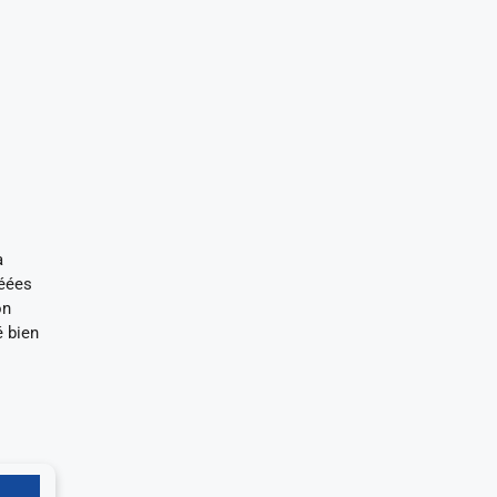
a
réées
on
é bien