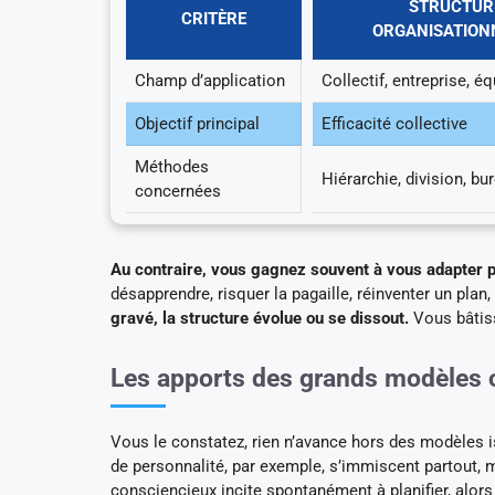
STRUCTUR
CRITÈRE
ORGANISATION
Champ d’application
Collectif, entreprise, é
Objectif principal
Efficacité collective
Méthodes
Hiérarchie, division, bu
concernées
Au contraire, vous gagnez souvent à vous adapter
désapprendre, risquer la pagaille, réinventer un plan
gravé, la structure évolue ou se dissout.
Vous bâtiss
Les apports des grands modèles 
Vous le constatez, rien n’avance hors des modèles is
de personnalité, par exemple, s’immiscent partout, 
consciencieux incite spontanément à planifier, alors q