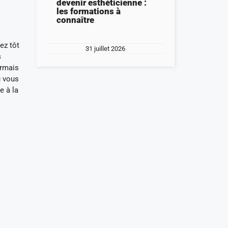
devenir esthéticienne :
les formations à
connaître
ez tôt
31 juillet 2026
s
ormais
ù vous
e à la