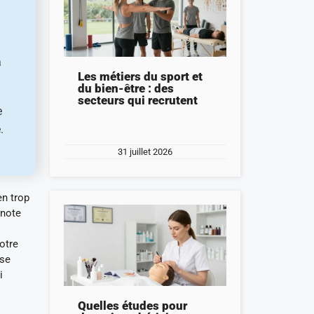
à
Les métiers du sport et
du bien-être : des
secteurs qui recrutent
e
.
31 juillet 2026
en trop
gnote
otre
use
i
Quelles études pour