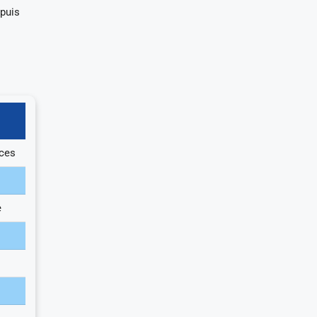
puis
nces
e