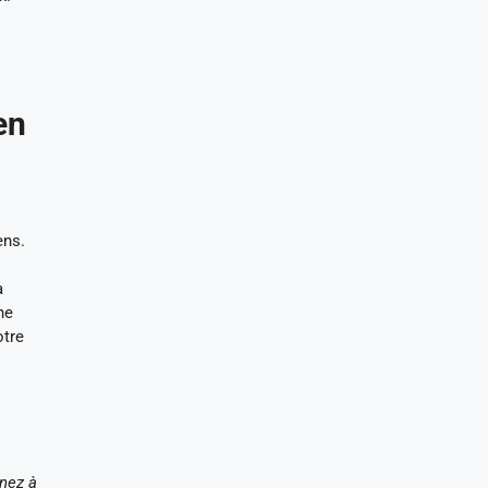
en
ens.
a
ne
otre
enez à