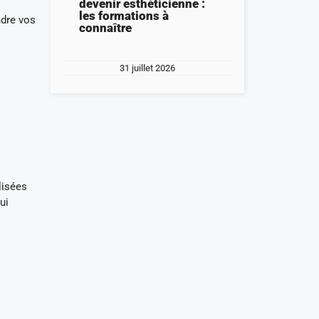
devenir esthéticienne :
les formations à
ndre vos
connaître
31 juillet 2026
lisées
ui