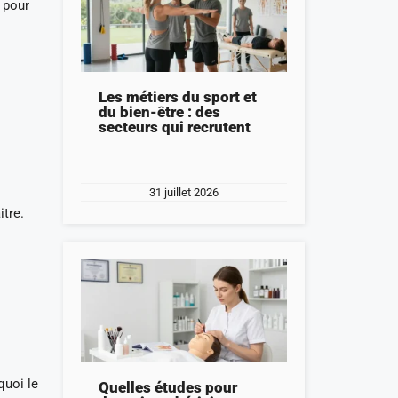
 pour
Les métiers du sport et
du bien-être : des
secteurs qui recrutent
31 juillet 2026
itre.
quoi le
Quelles études pour