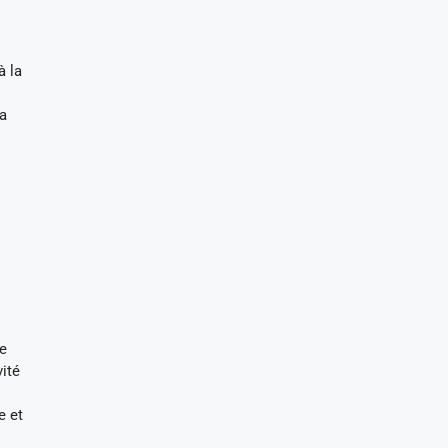
à la
la
ne
vité
e et