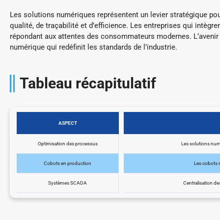
Les solutions numériques représentent un levier stratégique pour
qualité, de traçabilité et d’efficience. Les entreprises qui intèg
répondant aux attentes des consommateurs modernes. L’avenir d
numérique qui redéfinit les standards de l’industrie.
Tableau récapitulatif
ASPECT
Optimisation des processus
Les solutions numé
Cobots en production
Les cobots ré
Systèmes SCADA
Centralisation de