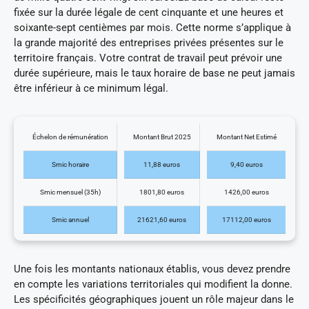
fixée sur la durée légale de cent cinquante et une heures et
soixante-sept centièmes par mois. Cette norme s’applique à
la grande majorité des entreprises privées présentes sur le
territoire français. Votre contrat de travail peut prévoir une
durée supérieure, mais le taux horaire de base ne peut jamais
être inférieur à ce minimum légal.
Échelon de rémunération
Montant Brut 2025
Montant Net Estimé
Smic horaire
11,88 euros
9,40 euros
Smic mensuel (35h)
1801,80 euros
1426,00 euros
Smic annuel
21621,60 euros
17112,00 euros
Une fois les montants nationaux établis, vous devez prendre
en compte les variations territoriales qui modifient la donne.
Les spécificités géographiques jouent un rôle majeur dans le