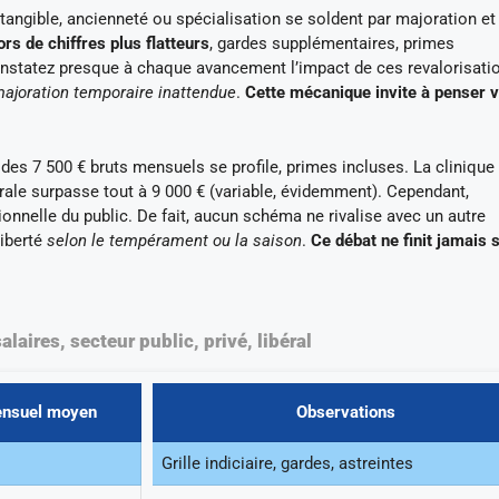
 tangible, ancienneté ou spécialisation se soldent par majoration et
rs de chiffres plus flatteurs
, gardes supplémentaires, primes
statez presque à chaque avancement l’impact de ces revalorisati
majoration temporaire inattendue
.
Cette mécanique invite à penser 
 des 7 500 € bruts mensuels se profile, primes incluses. La clinique
bérale surpasse tout à 9 000 € (variable, évidemment). Cependant,
tionnelle du public. De fait, aucun schéma ne rivalise avec un autre
liberté
selon le tempérament ou la saison
.
Ce débat ne finit jamais s
laires, secteur public, privé, libéral
mensuel moyen
Observations
Grille indiciaire, gardes, astreintes