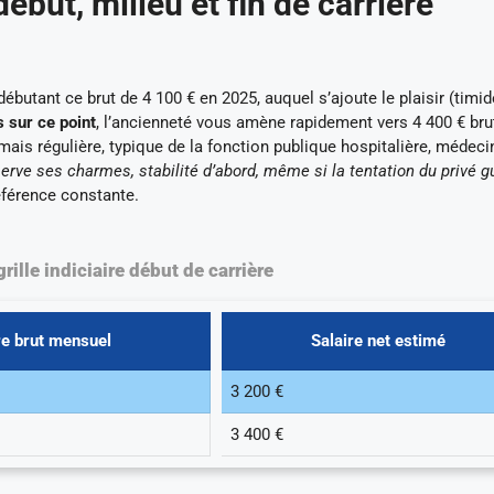
début, milieu et fin de carrière
butant ce brut de 4 100 € en 2025, auquel s’ajoute le plaisir (timid
 sur ce point
, l’ancienneté vous amène rapidement vers 4 400 € bru
mais régulière, typique de la fonction publique hospitalière, médeci
erve ses charmes, stabilité d’abord, même si la tentation du privé g
référence constante.
rille indiciaire début de carrière
re brut mensuel
Salaire net estimé
3 200 €
3 400 €