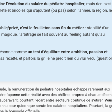
sine
l’évolution du salaire du pédiatre hospitalier
, mais rien n’est
té et bricoles qui s’ajoutent (ou pas) selon l’année, la région, le
blic/privé, c’est le feuilleton sans fin du métier
: stabilité d’un
 magique, l’arbitrage se fait souvent au feeling autant qu’au
, résonne comme
un test d’équilibre entre ambition, passion et
a recette, et parfois la grille ne prédit rien du vrai vécu (questio
ude, la rémunération du pédiatre hospitalier échappe rarement aux
ière façonne cette réalité avec des chiffres propres à chaque décen
uparavant, pourtant l’écart entre secteurs continue de s’étirer.
Vou
connu pour quiconque scrute les salaires hospitaliers. Pourtant, la gr
e la boussole officielle.