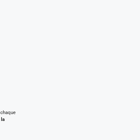
z chaque
 la