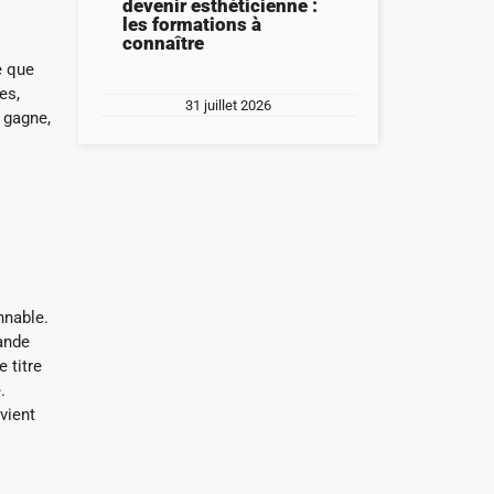
devenir esthéticienne :
les formations à
connaître
e que
es,
31 juillet 2026
s gagne,
nnable.
rande
 titre
.
vient