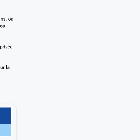
ons.
Un
vos
 privée
ur la