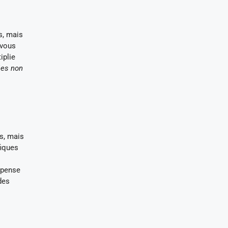
s, mais
 vous
iplie
ées non
s, mais
fiques
mpense
 des