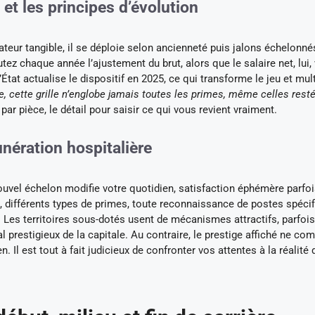
s et les principes d’évolution
icateur tangible, il se déploie selon ancienneté puis jalons échelonné
tez chaque année l’ajustement du brut, alors que le salaire net, lui,
État actualise le dispositif en 2025, ce qui transforme le jeu et mult
e, cette grille n’englobe jamais toutes les primes, même celles rest
par pièce, le détail pour saisir ce qui vous revient vraiment.
unération hospitalière
uvel échelon modifie votre quotidien, satisfaction éphémère parfoi
s, différents types de primes, toute reconnaissance de postes spéci
. Les territoires sous-dotés usent de mécanismes attractifs, parfois
prestigieux de la capitale. Au contraire, le prestige affiché ne co
n. Il est tout à fait judicieux de confronter vos attentes à la réalité