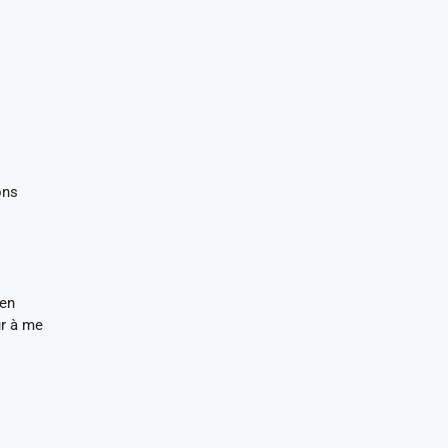
ons
 en
ur à me