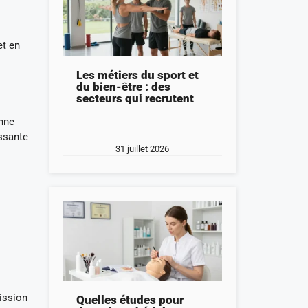
et en
Les métiers du sport et
du bien-être : des
secteurs qui recrutent
onne
essante
31 juillet 2026
ission
Quelles études pour