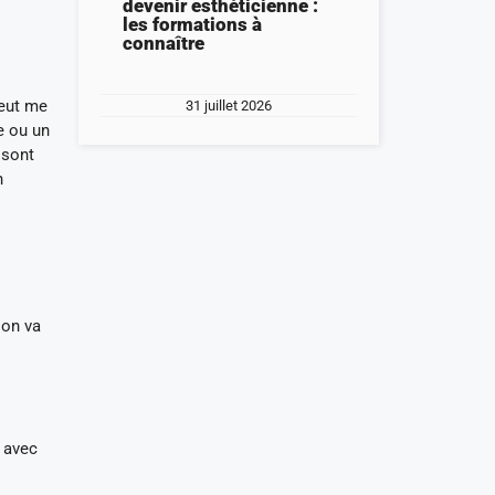
devenir esthéticienne :
les formations à
connaître
peut me
31 juillet 2026
e ou un
 sont
n
ion va
r avec