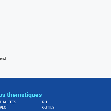
rend
os thematiques
TUALITÉS
RH
PLOI
OUTILS