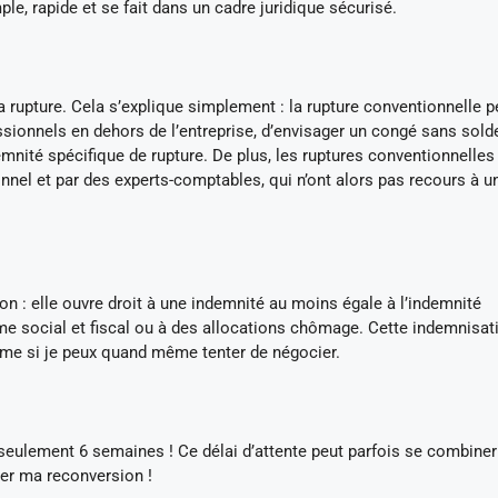
e, rapide et se fait dans un cadre juridique sécurisé.
e la rupture. Cela s’explique simplement : la rupture conventionnelle 
essionnels en dehors de l’entreprise, d’envisager un congé sans sold
mnité spécifique de rupture. De plus, les ruptures conventionnelles
nel et par des experts-comptables, qui n’ont alors pas recours à u
on : elle ouvre droit à une indemnité au moins égale à l’indemnité
e social et fiscal ou à des allocations chômage. Cette indemnisat
ême si je peux quand même tenter de négocier.
n seulement 6 semaines ! Ce délai d’attente peut parfois se combine
er ma reconversion !