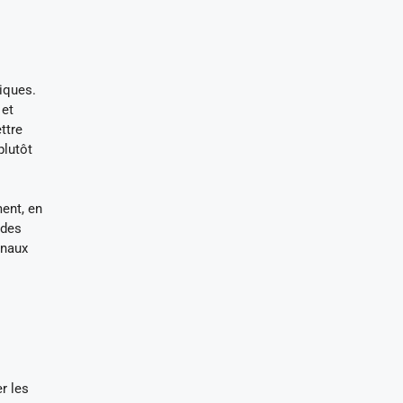
iques.
 et
ttre
plutôt
ment, en
 des
anaux
r les