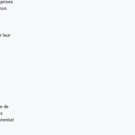
eprises
tion
r leur
ce de
es
tentiel