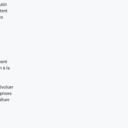
utôt
tent
es
ment
n à la
évoluer
eprises
lture