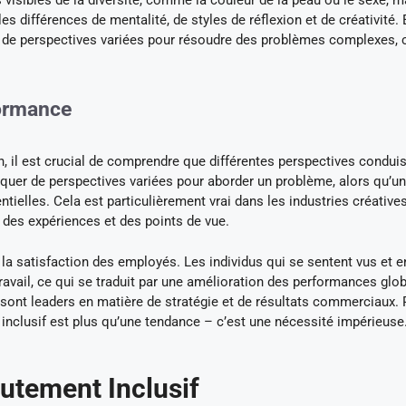
visibles de la diversité, comme la couleur de la peau ou le sexe, m
les différences de mentalité, de styles de réflexion et de créativité.
nt de perspectives variées pour résoudre des problèmes complexes, 
formance
on, il est crucial de comprendre que différentes perspectives condui
uer de perspectives variées pour aborder un problème, alors qu’u
ntielles. Cela est particulièrement vrai dans les industries créative
é des expériences et des points de vue.
ur la satisfaction des employés. Les individus qui se sentent vus et 
ravail, ce qui se traduit par une amélioration des performances glo
s sont leaders en matière de stratégie et de résultats commerciaux. 
nclusif est plus qu’une tendance – c’est une nécessité impérieuse
utement Inclusif