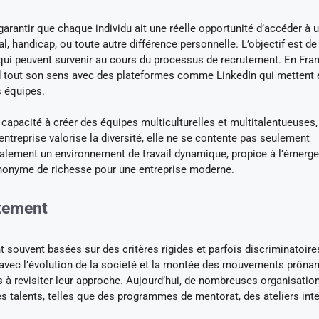
garantir que chaque individu ait une réelle opportunité d’accéder à 
, handicap, ou toute autre différence personnelle. L’objectif est de
e qui peuvent survenir au cours du processus de recrutement. En Fra
rend tout son sens avec des plateformes comme LinkedIn qui mettent 
s équipes.
capacité à créer des équipes multiculturelles et multitalentueuses,
entreprise valorise la diversité, elle ne se contente pas seulement
alement un environnement de travail dynamique, propice à l’émerg
 synonyme de richesse pour une entreprise moderne.
utement
 souvent basées sur des critères rigides et parfois discriminatoire
, avec l’évolution de la société et la montée des mouvements prônan
tées à revisiter leur approche. Aujourd’hui, de nombreuses organisatio
 talents, telles que des programmes de mentorat, des ateliers inte