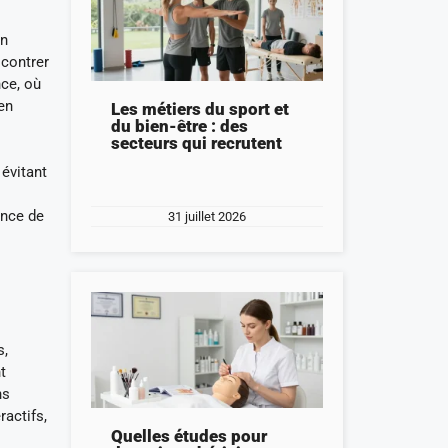
un
 contrer
nce, où
en
Les métiers du sport et
du bien-être : des
secteurs qui recrutent
 évitant
ence de
31 juillet 2026
s,
t
ns
ractifs,
Quelles études pour