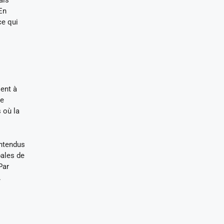
ais
 En
ce qui
sent à
ne
s où la
entendus
bales de
Par
.