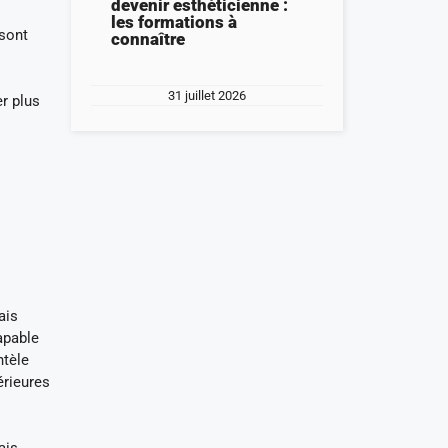
devenir esthéticienne :
les formations à
 sont
connaître
31 juillet 2026
r plus
ais
capable
ntèle
érieures