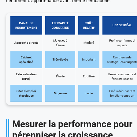
sentiment d’appartenance avant même l’embauche.
CANAL DE
EFFICACITÉ
COÛT
USAGE IDÉAL
RECRUTEMENT
CONSTATÉE
RELATIF
Moyenne à
Profils confirmés et
Approche directe
Modéré
Élevée
experts
Cabinet
Recrutements
Très élevée
Important
spécialisé
stratégiques et urgent
Externalisation
Besoins récurrents et
Élevée
Équilibré
(RPO)
forte croissance
Sites d’emploi
Profils débutants et
Moyenne
Faible
classiques
fonctions support
Mesurer la performance pour
pérenniser la croissance