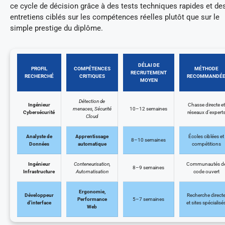
ce cycle de décision grâce à des tests techniques rapides et de
entretiens ciblés sur les compétences réelles plutôt que sur le
simple prestige du diplôme.
DÉLAI DE
PROFIL
COMPÉTENCES
MÉTHODE
RECRUTEMENT
RECHERCHÉ
CRITIQUES
RECOMMANDÉ
MOYEN
Détection de
Ingénieur
Chasse directe et
menaces, Sécurité
10–12 semaines
Cybersécurité
réseaux d’expert
Cloud
Analyste de
Apprentissage
Écoles ciblées et
8–10 semaines
Données
automatique
compétitions
Ingénieur
Conteneurisation,
Communautés d
8–9 semaines
Infrastructure
Automatisation
code ouvert
Ergonomie,
Développeur
Recherche direct
Performance
5–7 semaines
d’interface
et sites spécialisé
Web