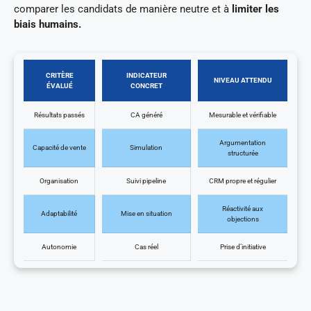
comparer les candidats de manière neutre et à
limiter les
biais humains.
CRITÈRE
INDICATEUR
NIVEAU ATTENDU
ÉVALUÉ
CONCRET
Résultats passés
CA généré
Mesurable et vérifiable
Argumentation
Capacité de vente
Simulation
structurée
Organisation
Suivi pipeline
CRM propre et régulier
Réactivité aux
Adaptabilité
Mise en situation
objections
Autonomie
Cas réel
Prise d’initiative