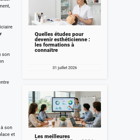
ment,
iciaire
r
Quelles études pour
devenir esthéticienne :
les formations à
connaître
ù son
en
31 juillet 2026
entre
e à son
place et
Les meilleures