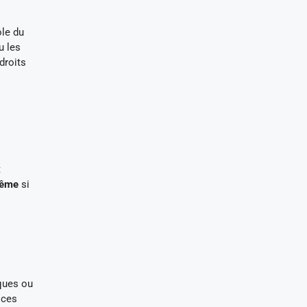
ôle du
u les
droits
t
rême
si
ques ou
 ces