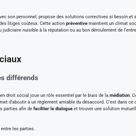
 avec son personnel, propose des solutions correctives si besoin et 
des litiges coûteux. Cette action
préventive
maintient un climat soc
u judiciaire nuisible à la réputation ou au bon déroulement de l’entr
ociaux
es différends
en droit social joue un rôle essentiel par le biais de la
médiation
. C
rmet d’aboutir à un règlement amiable du désaccord. C’est dans ce 
s parties afin de
faciliter le dialogue
et trouver une solution mutue
entre les parties.