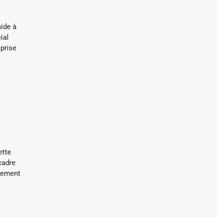
aide à
ial
eprise
ette
cadre
llement