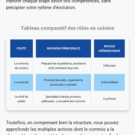
franchir chaque étape selon vos compétences, sans
précipiter votre rythme d’évolution.
Tableau comparatif des rôles en cuisine
NIVEAU
POSTE
MISSIONS PRINCIPALES
HIÉRARCHIQUE
Le commis
Préparer les ingrédients, assister le
Débutant
de cuisine
chef, entretenir le poste
Produire les plats, organiser la
Le cuisinier
Intermédiaire
production culinaire
Le chef de
Spécialisé (viande, poisson,
Confirmé
partie
pâtisserie…), encadrer les commis
Toutefois, en comprenant bien la structure, vous pouvez
approfondir les multiples actions dont le commis a la