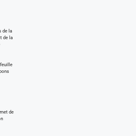
 de la
t de la
e
feuille
 bons
rmet de
on