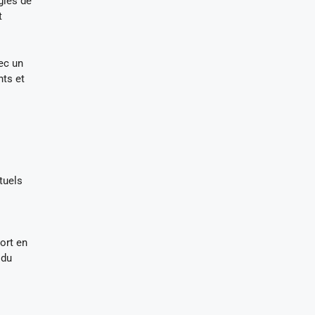
gles de
t
vec un
nts et
tuels
ort en
 du