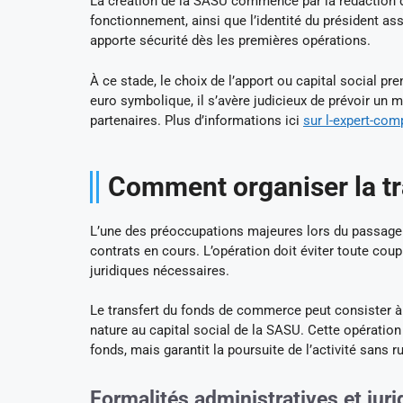
La création de la SASU commence par la rédaction d
fonctionnement, ainsi que l’identité du président ass
apporte sécurité dès les premières opérations.
À ce stade, le choix de l’apport ou capital social p
euro symbolique, il s’avère judicieux de prévoir un
partenaires. Plus d’informations ici
sur l-expert-co
Comment organiser la tra
L’une des préoccupations majeures lors du passage à
contrats en cours. L’opération doit éviter toute coup
juridiques nécessaires.
Le transfert du fonds de commerce peut consister à c
nature au capital social de la SASU. Cette opération
fonds, mais garantit la poursuite de l’activité sans ru
Formalités administratives et jur