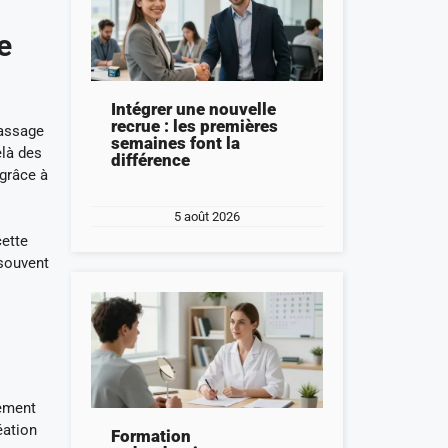
e
Intégrer une nouvelle
recrue : les premières
passage
semaines font la
elà des
différence
 grâce à
5 août 2026
cette
 souvent
gement
éation
Formation