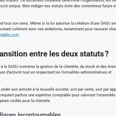
es statuts. Ce document fondateur détermine l’organisation, les rè
ocié unique. Bien rédiger ses statuts évite des contentieux futurs e
rend tout son sens. Même si la loi autorise la création d’une SASU a
 montant cohérent avec ses ambitions, notamment pour rassurer clie
mptable.com
.
nsition entre les deux statuts ?
 la SASU concerne la gestion de la clientèle, du stock et des éven
ure d’activité tout en respectant les formalités administratives et
éder son activité à la nouvelle société, soit par vente, soit par app
 requiert parfois une expertise comptable pour valoriser l’ensemble
pture visible pour la clientèle.
idiques incontournables