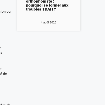
orthophoniste :
pourquoi se former aux
troubles TDAH ?
sion ou
4 août 2026
é
es
om
té de