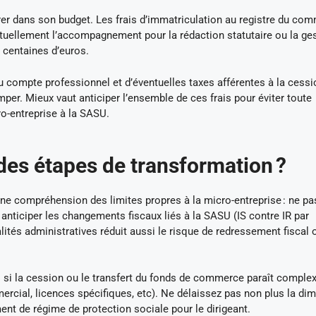
rer dans son budget. Les frais d’immatriculation au registre du co
entuellement l’accompagnement pour la rédaction statutaire ou la ge
s centaines d’euros.
 du compte professionnel et d’éventuelles taxes afférentes à la cess
mper. Mieux vaut anticiper l’ensemble de ces frais pour éviter toute
ro-entreprise à la SASU.
 des étapes de transformation ?
nne compréhension des limites propres à la micro-entreprise : ne pa
t anticiper les changements fiscaux liés à la SASU (IS contre IR par
lités administratives réduit aussi le risque de redressement fiscal 
s si la cession ou le transfert du fonds de commerce paraît complex
mercial, licences spécifiques, etc). Ne délaissez pas non plus la di
nt de régime de protection sociale pour le dirigeant.