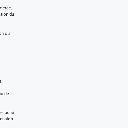
mmerce,
stion du
ion ou
s
ou de
e, ou si
mension