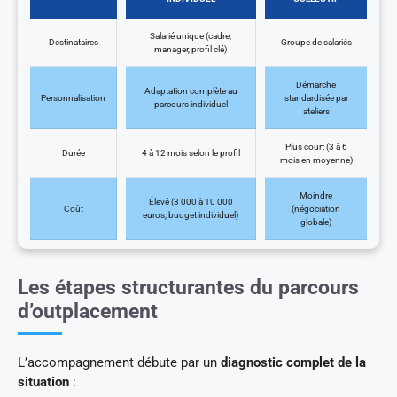
Salarié unique (cadre,
Destinataires
Groupe de salariés
manager, profil clé)
Démarche
Adaptation complète au
Personnalisation
standardisée par
parcours individuel
ateliers
Plus court (3 à 6
Durée
4 à 12 mois selon le profil
mois en moyenne)
Moindre
Élevé (3 000 à 10 000
Coût
(négociation
euros, budget individuel)
globale)
Les étapes structurantes du parcours
d’outplacement
L’accompagnement débute par un
diagnostic complet de la
situation
: