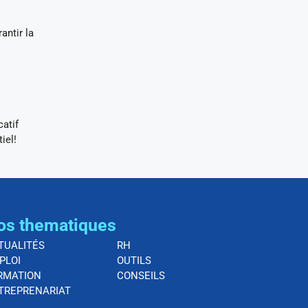
antir la
catif
iel!
os thematiques
TUALITÉS
RH
PLOI
OUTILS
RMATION
CONSEILS
TREPRENARIAT