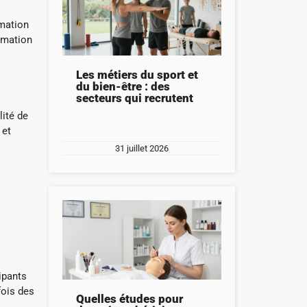
rmation
ormation
Les métiers du sport et
du bien-être : des
secteurs qui recrutent
lité de
 et
31 juillet 2026
ipants
fois des
Quelles études pour