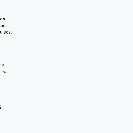
ion.
ment
quises.
es
 Par
s