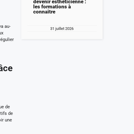
devenir esthéticienne :
les formations à
connaître
va au-
31 juillet 2026
ux
égulier
râce
ue de
tifs de
oir une