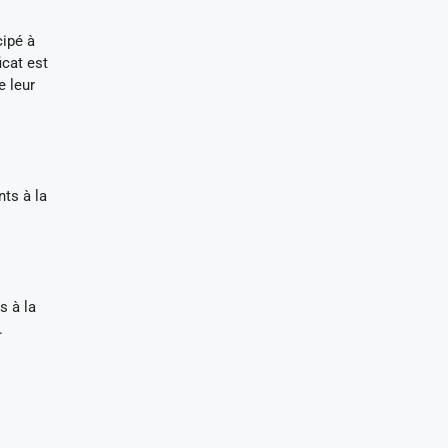
cipé à
icat est
e leur
nts à la
s à la
.