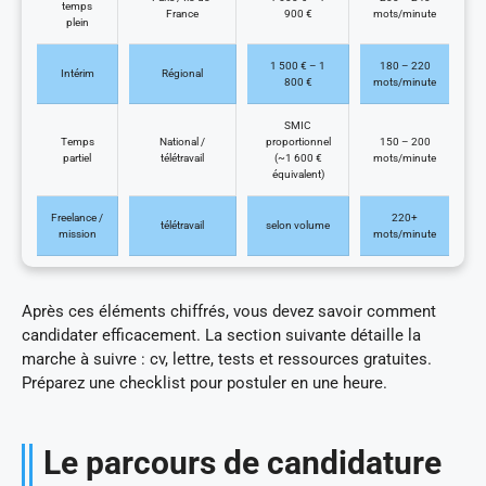
temps
France
900 €
mots/minute
plein
1 500 € – 1
180 – 220
Intérim
Régional
800 €
mots/minute
SMIC
Temps
National /
proportionnel
150 – 200
partiel
télétravail
(~1 600 €
mots/minute
équivalent)
Freelance /
220+
télétravail
selon volume
mission
mots/minute
Après ces éléments chiffrés, vous devez savoir comment
candidater efficacement. La section suivante détaille la
marche à suivre : cv, lettre, tests et ressources gratuites.
Préparez une checklist pour postuler en une heure.
Le parcours de candidature