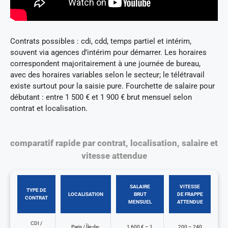
Contrats possibles : cdi, cdd, temps partiel et intérim,
souvent via agences d’intérim pour démarrer. Les horaires
correspondent majoritairement à une journée de bureau,
avec des horaires variables selon le secteur; le télétravail
existe surtout pour la saisie pure. Fourchette de salaire pour
débutant : entre 1 500 € et 1 900 € brut mensuel selon
contrat et localisation.
comparatif rapide par contrat, localisation, salaire et
vitesse attendue
SALAIRE
VITESSE
TYPE DE
LOCALISATION
BRUT
DE FRAPPE
CONTRAT
MENSUEL
ATTENDUE
CDI /
Paris / Île-de-
1 600 € – 1
200 – 240