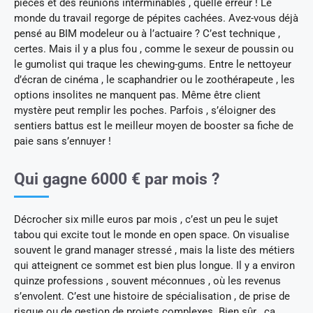
pièces et des réunions interminables , quelle erreur ! Le
monde du travail regorge de pépites cachées. Avez-vous déjà
pensé au BIM modeleur ou à l’actuaire ? C’est technique ,
certes. Mais il y a plus fou , comme le sexeur de poussin ou
le gumolist qui traque les chewing-gums. Entre le nettoyeur
d’écran de cinéma , le scaphandrier ou le zoothérapeute , les
options insolites ne manquent pas. Même être client
mystère peut remplir les poches. Parfois , s’éloigner des
sentiers battus est le meilleur moyen de booster sa fiche de
paie sans s’ennuyer !
Qui gagne 6000 € par mois ?
Décrocher six mille euros par mois , c’est un peu le sujet
tabou qui excite tout le monde en open space. On visualise
souvent le grand manager stressé , mais la liste des métiers
qui atteignent ce sommet est bien plus longue. Il y a environ
quinze professions , souvent méconnues , où les revenus
s’envolent. C’est une histoire de spécialisation , de prise de
risque ou de gestion de projets complexes. Bien sûr , ça