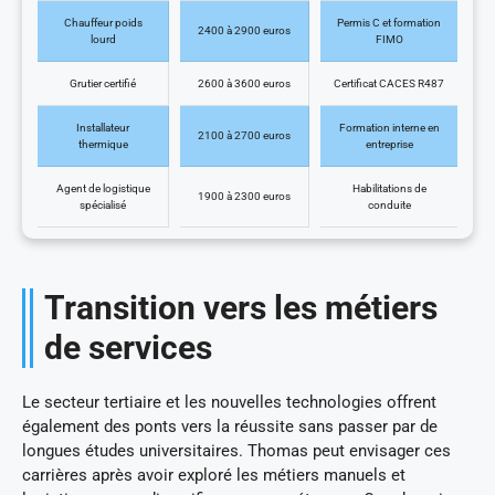
Chauffeur poids
Permis C et formation
2400 à 2900 euros
lourd
FIMO
Grutier certifié
2600 à 3600 euros
Certificat CACES R487
Installateur
Formation interne en
2100 à 2700 euros
thermique
entreprise
Agent de logistique
Habilitations de
1900 à 2300 euros
spécialisé
conduite
Transition vers les métiers
de services
Le secteur tertiaire et les nouvelles technologies offrent
également des ponts vers la réussite sans passer par de
longues études universitaires. Thomas peut envisager ces
carrières après avoir exploré les métiers manuels et