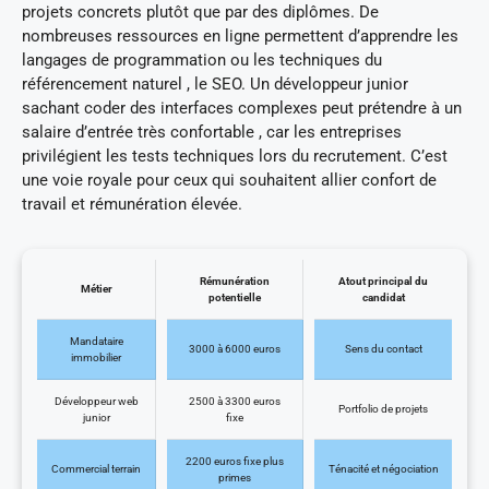
projets concrets plutôt que par des diplômes. De
nombreuses ressources en ligne permettent d’apprendre les
langages de programmation ou les techniques du
référencement naturel , le SEO. Un développeur junior
sachant coder des interfaces complexes peut prétendre à un
salaire d’entrée très confortable , car les entreprises
privilégient les tests techniques lors du recrutement. C’est
une voie royale pour ceux qui souhaitent allier confort de
travail et rémunération élevée.
Rémunération
Atout principal du
Métier
potentielle
candidat
Mandataire
3000 à 6000 euros
Sens du contact
immobilier
Développeur web
2500 à 3300 euros
Portfolio de projets
junior
fixe
2200 euros fixe plus
Commercial terrain
Ténacité et négociation
primes