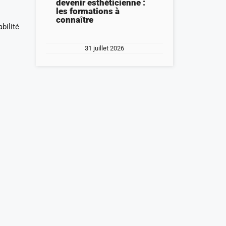
devenir esthéticienne :
les formations à
connaître
bilité
31 juillet 2026