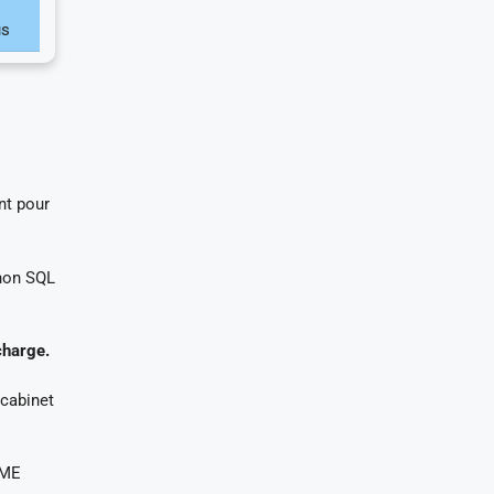
us
nt pour
thon SQL
charge.
 cabinet
PME