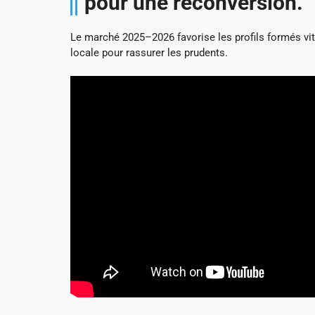
pour une reconversion.
Le marché 2025–2026 favorise les profils formés vite
locale pour rassurer les prudents.