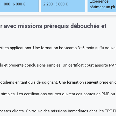
Expérience
1 000–6 000 €
2 200–3 800 €
bâtiment un pl
er avec missions prérequis débouchés et
petites applications. Une formation bootcamp 3–6 mois suffit souve
els et présente conclusions simples. Un certificat court apporte Py
tidiens en tant qu’aide‑soignant.
Une formation souvent prise en 
 simples. Les certifications courtes ouvrent des postes en PME ou
 postes clients. On trouve des missions immédiates dans les TPE 