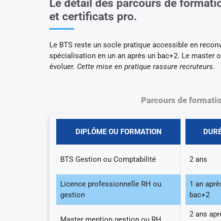
Le détail des parcours de format
et certificats pro.
Le BTS reste un socle pratique accessible en reconv
spécialisation en un an après un bac+2. Le master 
évoluer.
Cette mise en pratique rassure recruteurs.
Parcours de formati
DIPLÔME OU FORMATION
DUR
BTS Gestion ou Comptabilité
2 ans
Licence professionnelle RH ou
1 an aprè
gestion
bac+2
2 ans apr
Master mention gestion ou RH