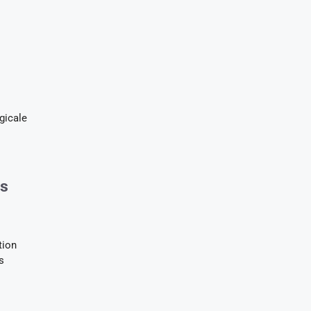
gicale
és
tion
s