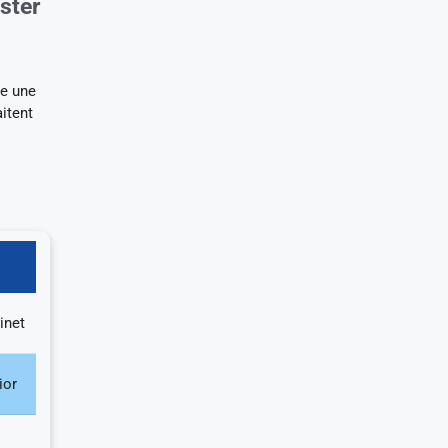
ster
te une
itent
inet
ior