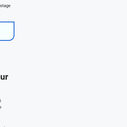
 stage
our
é
e