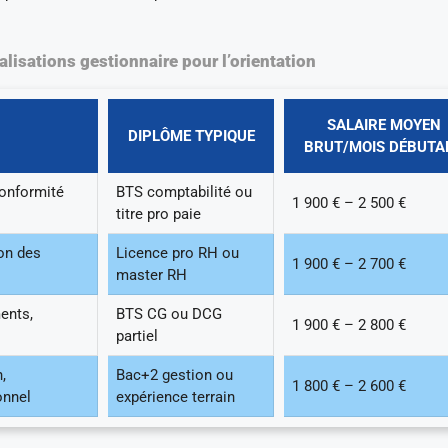
lisations gestionnaire pour l’orientation
SALAIRE MOYEN
DIPLÔME TYPIQUE
BRUT/MOIS DÉBUTA
conformité
BTS comptabilité ou
1 900 € – 2 500 €
titre pro paie
on des
Licence pro RH ou
1 900 € – 2 700 €
master RH
ents,
BTS CG ou DCG
1 900 € – 2 800 €
partiel
,
Bac+2 gestion ou
1 800 € – 2 600 €
onnel
expérience terrain