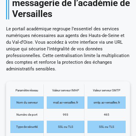
messagerie de l’académie de
Versailles
Le portail académique regroupe l’essentiel des services
numériques nécessaires aux agents des Hauts-de-Seine et
du Val-d’Oise. Vous accédez à votre interface via une URL
unique qui sécurise l’intégralité de vos données
professionnelles. Cette centralisation limite la multiplication
des comptes et renforce la protection des échanges
administratifs sensibles.
Paramètre réseau
Valeur serveur IMAP
Valeur serveur SMTP
Nom du serveur
mail.ac-versailles.fr
smtp.ac-versailles.fr
Numéro de port
993
465
Type de sécurité
SSL ou TLS
SSL ou TLS