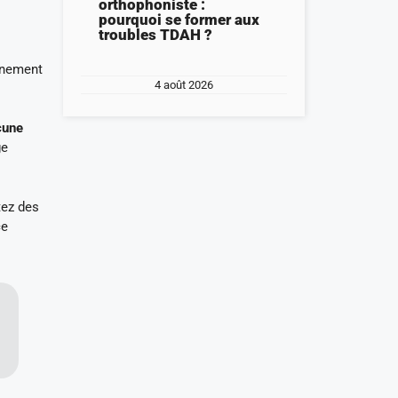
orthophoniste :
pourquoi se former aux
troubles TDAH ?
onnement
4 août 2026
cune
ge
ez des
ce