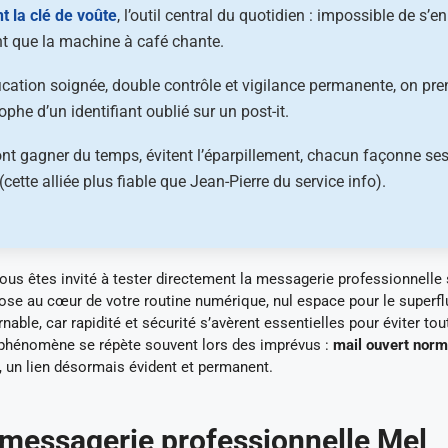
 la clé de voûte
, l’outil central du quotidien : impossible de s’en
ant que la machine à café chante.
fication soignée, double contrôle et vigilance permanente, on pr
ophe d’un identifiant oublié sur un post-it.
nt gagner du temps, évitent l’éparpillement, chacun façonne se
ette alliée plus fiable que Jean-Pierre du service info).
vous êtes invité à tester directement la messagerie professionnelle 
pose au cœur de votre routine numérique, nul espace pour le superf
ble, car rapidité et sécurité s’avèrent essentielles pour éviter tou
 phénomène se répète souvent lors des imprévus :
mail ouvert nor
al, un lien désormais évident et permanent.
a messagerie professionnelle Mel