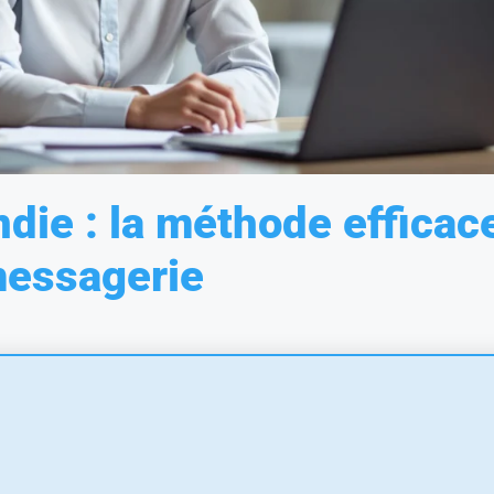
die : la méthode efficac
messagerie