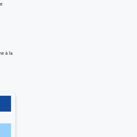
r.
e à la