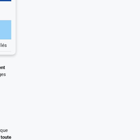
llés
ent
ges
aque
 toute