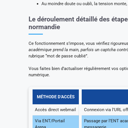
Au moindre doute ou oubli, la tension monte, c
Le déroulement détaillé des étape
normandie
Ce fonctionnement s’impose, vous vérifiez rigoureuse
académique prend la main, parfois un captcha contrô
rubrique “mot de passe oublié”.
Vous faites bien d’actualiser régulièrement vos opti
numérique.
MÉTHODE D’ACCÈS
Accès direct webmail
Connexion via l’URL off
Via ENT/Portail
Passage par l’ENT acad
Arena
messagerie