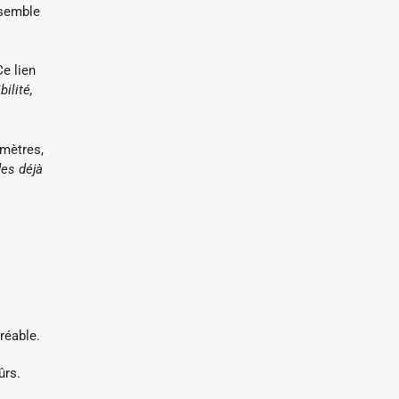
nsemble
Ce lien
ilité,
mètres,
es déjà
réable.
ûrs.