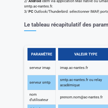
2/
Android
idem via application Mail native ou Gmail
smtp.ac-nantes.fr.
3/
PC
Outlook/Thunderbird: sélectionner IMAP, por
Le tableau récapitulatif des par
PARAMÈTRE
VALEUR TYPE
serveur imap
imap.ac-nantes.fr
smtp.ac-nantes.fr ou relay
serveur smtp
académique
nom
prenom.nom@ac-nantes.fr
d’utilisateur