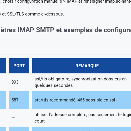
: choisir configuration manuelle > IMAP et renseigner imap.ac-nante
ts et SSL/TLS comme ci‑dessous.
amètres IMAP SMTP et exemples de configur
PORT
REMARQUE
ssl/tls obligatoire, synchronisation dossiers en
993
quelques secondes
587
starttls recommandé, 465 possible en ssl
utiliser l’adresse complète, pas seulement le logi
—
court