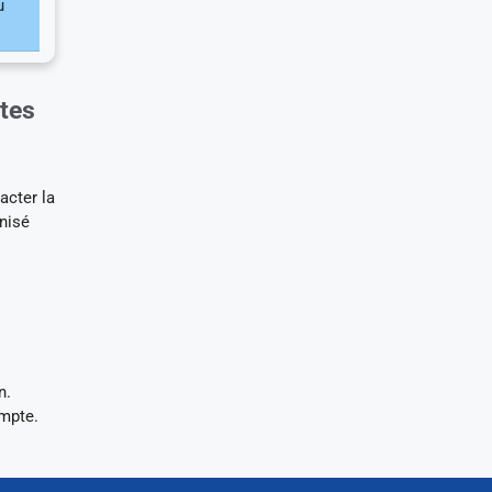
u
tes
acter la
nisé
n.
ompte.