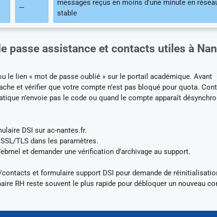
messages reçus en moins d’une minute en résea
—
stable
 passe assistance et contacts utiles à Nan
ou le lien « mot de passe oublié » sur le portail académique. Avant
e cache et vérifier que votre compte n’est pas bloqué pour quota. Cont
matique n’envoie pas le code ou quand le compte apparaît désynchro
mulaire DSI sur ac-nantes.fr.
r SSL/TLS dans les paramètres.
ebmel et demander une vérification d’archivage au support.
/contacts et formulaire support DSI pour demande de réinitialisatio
naire RH reste souvent le plus rapide pour débloquer un nouveau c