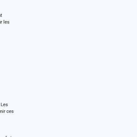
nt
r les
 Les
nir ces