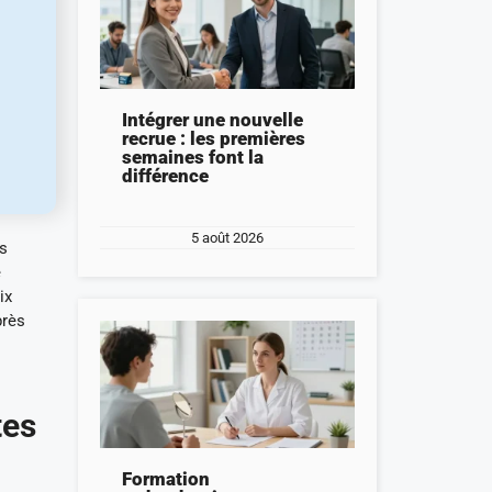
Intégrer une nouvelle
recrue : les premières
semaines font la
différence
5 août 2026
s
e
ix
près
tes
Formation