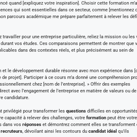
cé quand [expliquez votre inspiration]. Choisir cette formation m’
ences qui sont essentielles dans ce secteur, comme [mentionnez 
on parcours académique me prépare parfaitement à relever les déf
ravailler pour une entreprise particulière, reliez la mission ou les 
qué durant vos études. Ces comparaisons permettent de montrer que 
icables dans des contextes réels, et plus précisément au sein de
on et le développement durable résonne avec mon expérience dans [
e de projet]. Participer à ce cours m’a donné une compréhension pr
essionnellement chez [nom de l’entreprise]. » Offrir des exemples
direct avec l’engagement de l’entreprise en matière de valeurs ou de
re candidature.
privilégié pour transformer les
questions
difficiles en opportunité
tre capacité à relever des challenges, votre
formation
peut être votre
es dans vos
réponses
et démontrez comment elles se transforment 
s
recruteurs
, dévoilant ainsi les contours du
candidat idéal
qu’ils