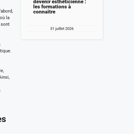
devenir esthéticienne :
les formations à
’abord,
connaître
où la
 sont
31 juillet 2026
s
tique.
e,
Ainsi,
s
es