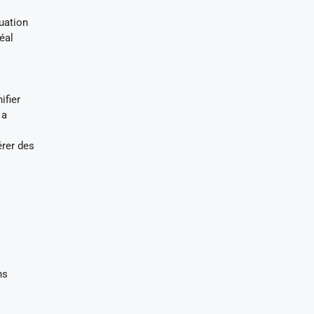
uation
éal
ifier
 a
érer des
ns