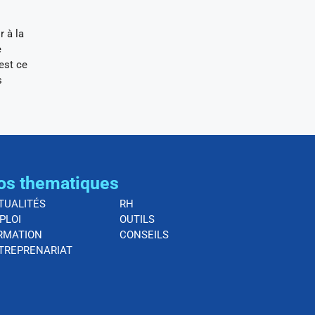
r à la
e
est ce
s
os thematiques
TUALITÉS
RH
PLOI
OUTILS
RMATION
CONSEILS
TREPRENARIAT