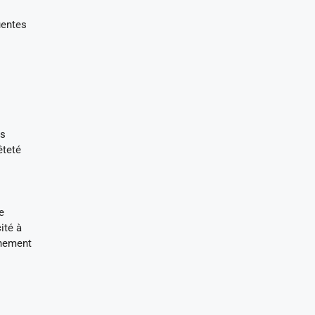
uentes
es
êteté
e
ité à
nnement