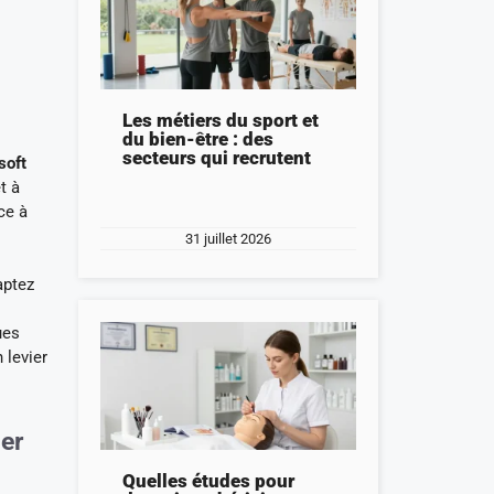
Les métiers du sport et
du bien-être : des
secteurs qui recrutent
soft
t à
ce à
31 juillet 2026
aptez
ues
 levier
ler
Quelles études pour