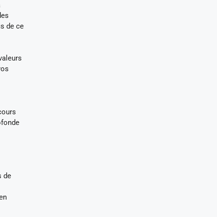
a
des
is de ce
valeurs
vos
cours
ofonde
s de
en