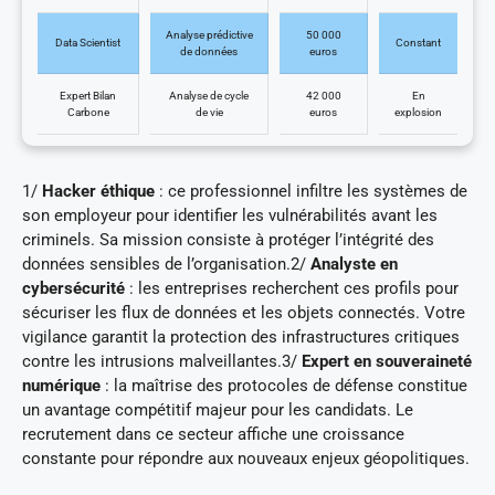
Analyse prédictive
50 000
Data Scientist
Constant
de données
euros
Expert Bilan
Analyse de cycle
42 000
En
Carbone
de vie
euros
explosion
1/
Hacker éthique
: ce professionnel infiltre les systèmes de
son employeur pour identifier les vulnérabilités avant les
criminels. Sa mission consiste à protéger l’intégrité des
données sensibles de l’organisation.2/
Analyste en
cybersécurité
: les entreprises recherchent ces profils pour
sécuriser les flux de données et les objets connectés. Votre
vigilance garantit la protection des infrastructures critiques
contre les intrusions malveillantes.3/
Expert en souveraineté
numérique
: la maîtrise des protocoles de défense constitue
un avantage compétitif majeur pour les candidats. Le
recrutement dans ce secteur affiche une croissance
constante pour répondre aux nouveaux enjeux géopolitiques.