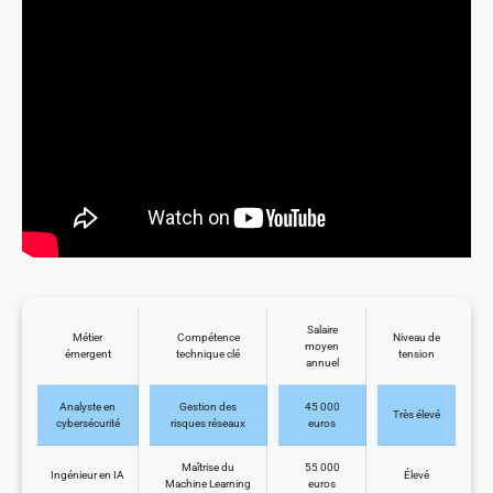
Salaire
Métier
Compétence
Niveau de
moyen
émergent
technique clé
tension
annuel
Analyste en
Gestion des
45 000
Très élevé
cybersécurité
risques réseaux
euros
Maîtrise du
55 000
Ingénieur en IA
Élevé
Machine Learning
euros