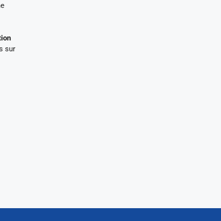
ne
tion
s sur
s