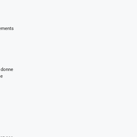
sements
é donne
le