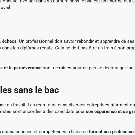
sionnelle. Evoluer dans sa carrière sans le bac est un énorme défi à
ravail.
s échecs
. Un professionnel doit savoir rebondir et apprendre de ses
es dans les diplômes requis. Cela ne doit pas être un frein à son pro
ce et la persévérance
sont de mises pour ne pas se décourager faci
les sans le bac
de du travail. Les recruteurs dans diverses entreprises affirment qu
 postes sont accordés à des candidats pour
son expérience et sa gr
 vos connaissances et compétences à l’aide de
formations profession