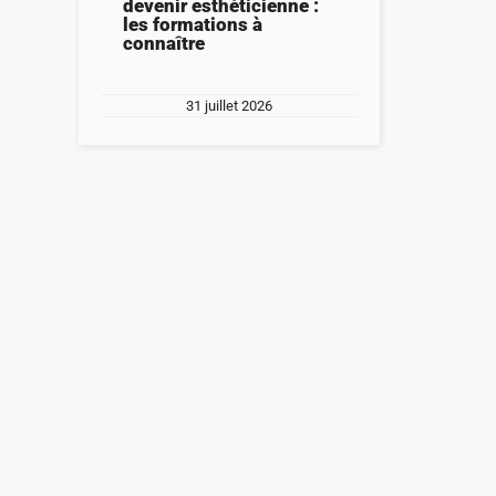
devenir esthéticienne :
les formations à
connaître
31 juillet 2026