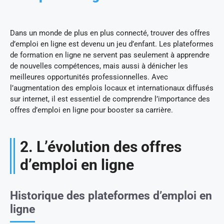
Dans un monde de plus en plus connecté, trouver des offres
d’emploi en ligne est devenu un jeu d’enfant. Les plateformes
de formation en ligne ne servent pas seulement à apprendre
de nouvelles compétences, mais aussi à dénicher les
meilleures opportunités professionnelles. Avec
l’augmentation des emplois locaux et internationaux diffusés
sur internet, il est essentiel de comprendre l’importance des
offres d’emploi en ligne pour booster sa carrière.
2. L’évolution des offres
d’emploi en ligne
Historique des plateformes d’emploi en
ligne