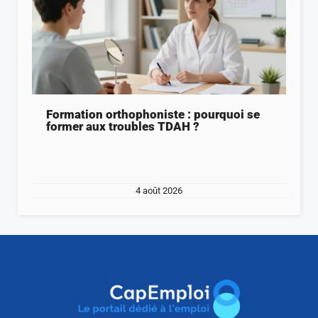
Formation orthophoniste : pourquoi se
former aux troubles TDAH ?
4 août 2026