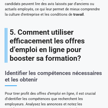
candidats peuvent lire des avis laissés par d’anciens ou
actuels employés, ce qui leur permet de mieux comprendre
la culture d’entreprise et les conditions de
travail
.
5. Comment utiliser
efficacement les offres
d’emploi en ligne pour
booster sa formation?
Identifier les compétences nécessaires
et les obtenir
Pour tirer profit des
offres d’emploi en ligne
, il est crucial
d’identifier les compétences que recherchent les
employeurs. Analysez les annonces et notez les