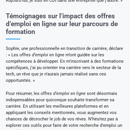
Aujourd’hui, je suis en CDI dans une entreprise que j’adore. »
Témoignages sur l’impact des offres
d’emploi en ligne sur leur parcours de
formation
Sophie, une professionnelle en transition de carrière, déclare
: « Les
offres d’emploi en ligne
m’ont guidée sur les
compétences à développer. En m’inscrivant à des formations
spécifiques, j’ai pu orienter ma carrière vers le secteur de la
tech, un rêve que je n’aurais jamais réalisé sans ces
opportunités. »
Pour résumer, les
offres d’emploi en ligne
sont désormais
indispensables pour quiconque souhaite transformer sa
carrière. En utilisant les meilleures plateformes et en
appliquant les conseils mentionnés, vous augmentez vos
chances de décrocher le job de vos rêves. N’hésitez pas à
explorer ces outils pour faire de votre recherche d’emploi un