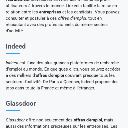
utilisateurs à travers le monde, LinkedIn facilite la mise en
relation entre les
entreprises
et les candidats. Vous pouvez
consulter et postuler à des
offres d’emploi
, tout en
réseautant avec des professionnels du même secteur
d’activité.
Indeed
Indeed
est l’une des plus grandes plateformes de recherche
d’emploi au monde. En quelques clics, vous pouvez accéder
à des milliers d’
offres d’emploi
couvrant presque tous les
secteurs d’activité. De Paris à Quimper, Indeed propose des
jobs dans toute la France et même à l’étranger.
Glassdoor
Glassdoor
offre non seulement des
offres d’emploi
, mais
aussi des informations précieuses sur les entreprises. Les