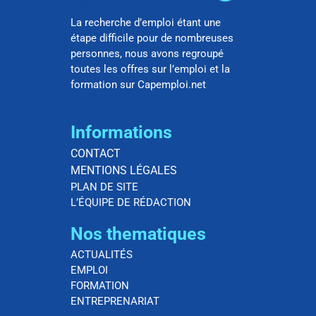
La recherche d’emploi étant une
étape difficile pour de nombreuses
personnes, nous avons regroupé
toutes les offres sur l’emploi et la
formation sur Capemploi.net
Informations
CONTACT
MENTIONS LÉGALES
PLAN DE SITE
L’ÉQUIPE DE RÉDACTION
Nos thematiques
ACTUALITÉS
EMPLOI
FORMATION
ENTREPRENARIAT