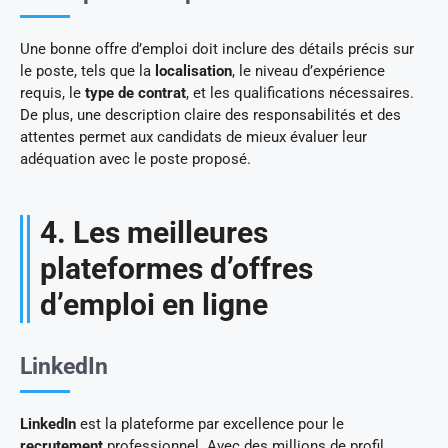
Une bonne offre d’emploi doit inclure des détails précis sur
le poste, tels que la
localisation
, le niveau d’expérience
requis, le
type de contrat
, et les qualifications nécessaires.
De plus, une description claire des responsabilités et des
attentes permet aux candidats de mieux évaluer leur
adéquation avec le poste proposé.
4. Les meilleures
plateformes d’offres
d’emploi en ligne
LinkedIn
LinkedIn
est la plateforme par excellence pour le
recrutement
professionnel. Avec des millions de profil