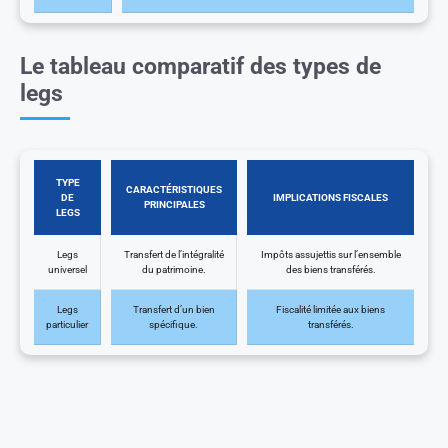
Le tableau comparatif des types de
legs
TYPE
CARACTÉRISTIQUES
DE
IMPLICATIONS FISCALES
PRINCIPALES
LEGS
Legs
Transfert de l’intégralité
Impôts assujettis sur l’ensemble
universel
du patrimoine.
des biens transférés.
Legs
Transfert d’un bien
Fiscalité limitée aux biens
particulier
spécifique.
transférés.