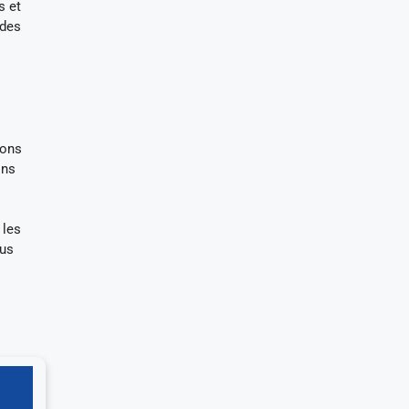
s et
 des
ions
ons
 les
ous