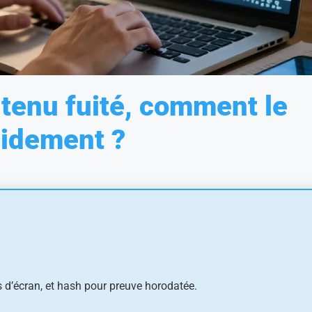
ntenu fuité, comment le
pidement ?
 d’écran, et hash pour preuve horodatée.