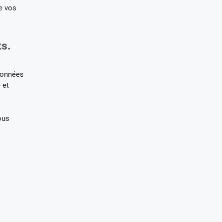
ge vos
ts.
données
 et
ous