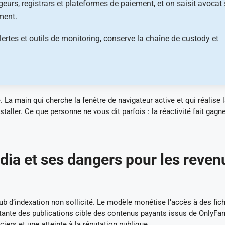
eurs, registrars et plateformes de paiement, et on saisit avocat 
ment.
lertes et outils de monitoring, conserve la chaîne de custody et
 La main qui cherche la fenêtre de navigateur active et qui réalise la
taller. Ce que personne ne vous dit parfois : la réactivité fait gagn
ia et ses dangers pour les reven
d’indexation non sollicité. Le modèle monétise l’accès à des fich
rtante des publications cible des contenus payants issus de OnlyFan
rs et une atteinte à la réputation publique.