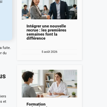
si
Intégrer une nouvelle
recrue : les premières
semaines font la
différence
 fuite.
5 août 2026
er du
us
iers
s et
Formation