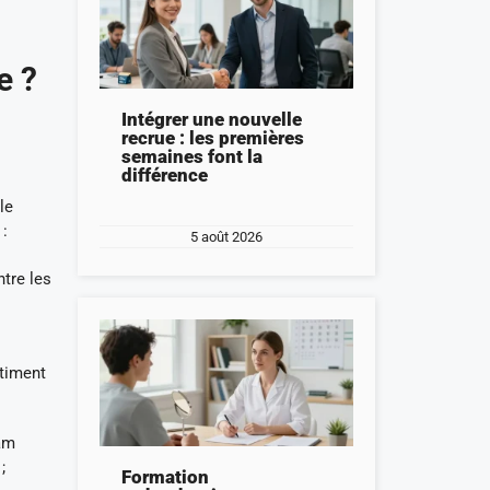
e ?
Intégrer une nouvelle
recrue : les premières
semaines font la
différence
le
 :
5 août 2026
ntre les
ntiment
eam
;
Formation