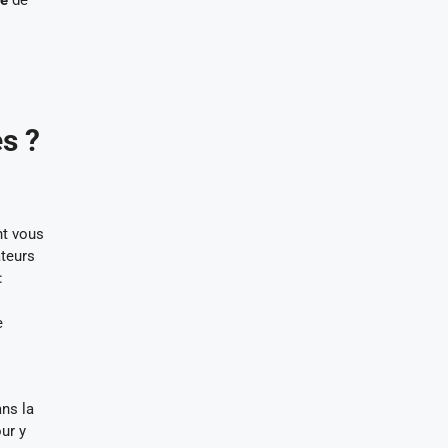
té
de
s ?
nt vous
ateurs
:
e
ans la
ur y