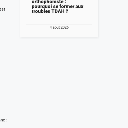
orthophoniste :
pourquoi se former aux
est
troubles TDAH ?
4 août 2026
nne :