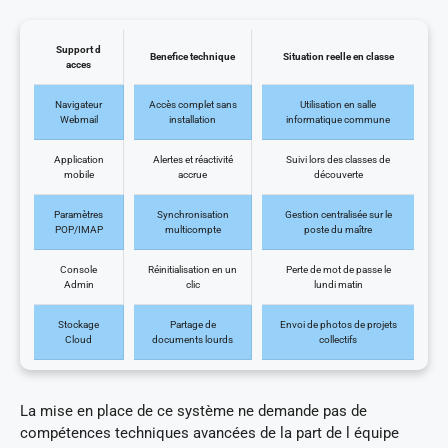
Support d
Benefice technique
Situation reelle en classe
acces
Navigateur
Accès complet sans
Utilisation en salle
Webmail
installation
informatique commune
Application
Alertes et réactivité
Suivi lors des classes de
mobile
accrue
découverte
Paramètres
Synchronisation
Gestion centralisée sur le
POP/IMAP
multicompte
poste du maître
Console
Réinitialisation en un
Perte de mot de passe le
Admin
clic
lundi matin
Stockage
Partage de
Envoi de photos de projets
Cloud
documents lourds
collectifs
La mise en place de ce système ne demande pas de
compétences techniques avancées de la part de l équipe