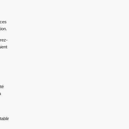
nces
ion.
urez-
ient
ité
à
ablir