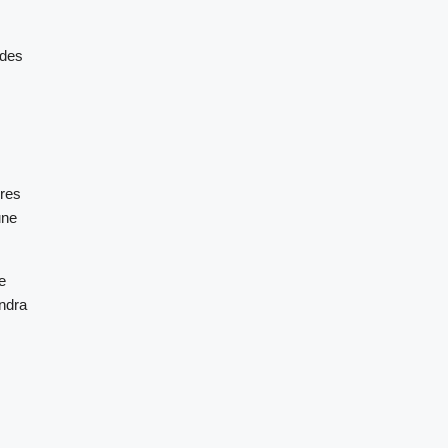
 des
ires
une
e
endra