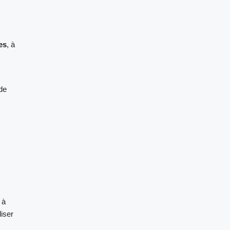
res
, à
de
 à
liser