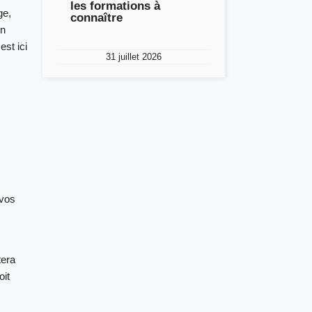
les formations à
ge,
connaître
en
st ici
31 juillet 2026
 vos
tera
oit