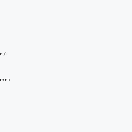
u’il
tre en