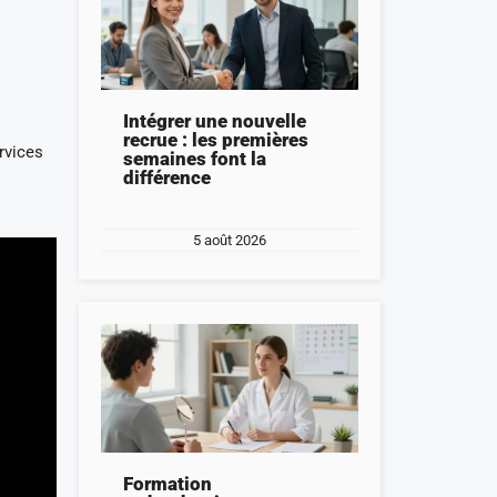
Intégrer une nouvelle
recrue : les premières
rvices
semaines font la
différence
5 août 2026
Formation