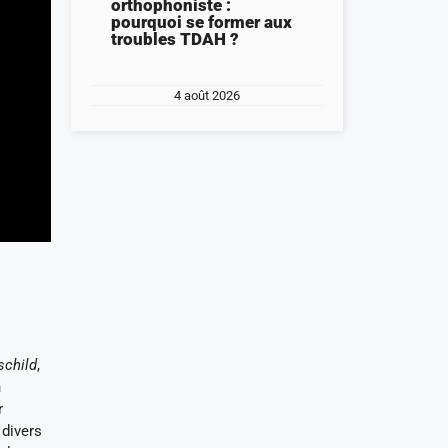
orthophoniste :
pourquoi se former aux
troubles TDAH ?
4 août 2026
schild
,
n
r
divers