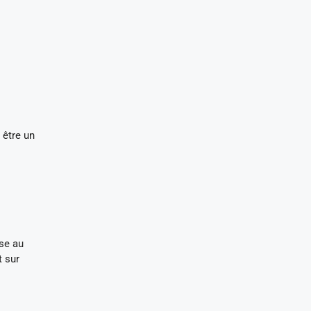
 être un
sse au
t sur