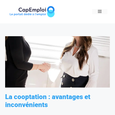
Skip
to
MENU
content
La cooptation : avantages et
inconvénients