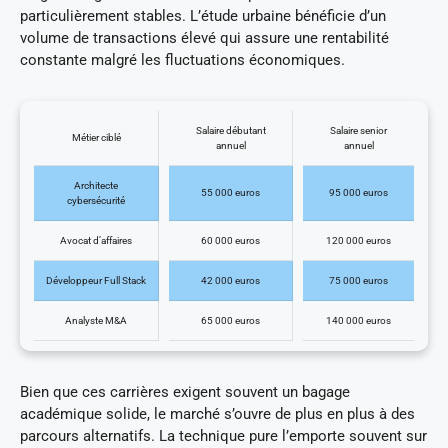
particulièrement stables. L’étude urbaine bénéficie d’un
volume de transactions élevé qui assure une rentabilité
constante malgré les fluctuations économiques.
Salaire débutant
Salaire senior
Métier ciblé
annuel
annuel
Architecte
55 000 euros
95 000 euros
cybersécurité
Avocat d’affaires
60 000 euros
120 000 euros
Développeur Full Stack
42 000 euros
75 000 euros
Analyste M&A
65 000 euros
140 000 euros
Bien que ces carrières exigent souvent un bagage
académique solide, le marché s’ouvre de plus en plus à des
parcours alternatifs. La technique pure l’emporte souvent sur