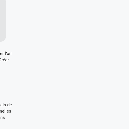
r l’air
Créer
iais de
nnelles
ons