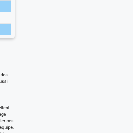
 des
ussi
llent
gage
ler ces
équipe.