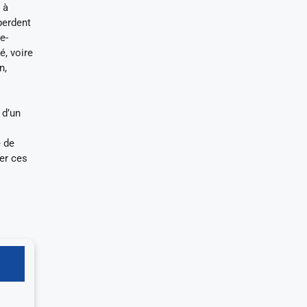
 à
perdent
e-
é, voire
n,
 d’un
e de
ser ces