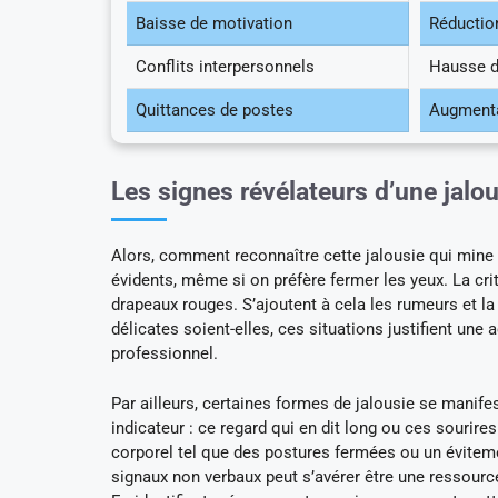
Baisse de motivation
Réductio
Conflits interpersonnels
Hausse de
Quittances de postes
Augmenta
Les signes révélateurs d’une jalou
Alors, comment reconnaître cette jalousie qui mine
évidents, même si on préfère fermer les yeux. La cr
drapeaux rouges. S’ajoutent à cela les rumeurs et l
délicates soient-elles, ces situations justifient une
professionnel.
Par ailleurs, certaines formes de jalousie se manife
indicateur : ce regard qui en dit long ou ces sourir
corporel tel que des postures fermées ou un éviteme
signaux non verbaux peut s’avérer être une ressour