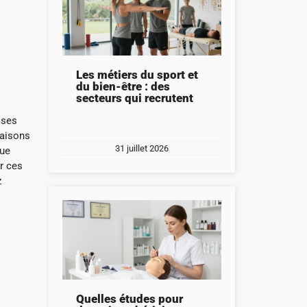
Les métiers du sport et
du bien-être : des
secteurs qui recrutent
 ses
raisons
31 juillet 2026
que
r ces
z
Quelles études pour