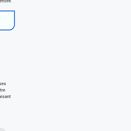
ériore.
 ses
tre
aisant