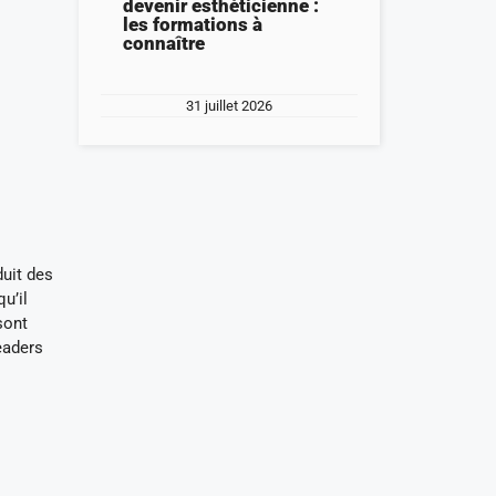
devenir esthéticienne :
les formations à
connaître
31 juillet 2026
duit des
u’il
sont
leaders