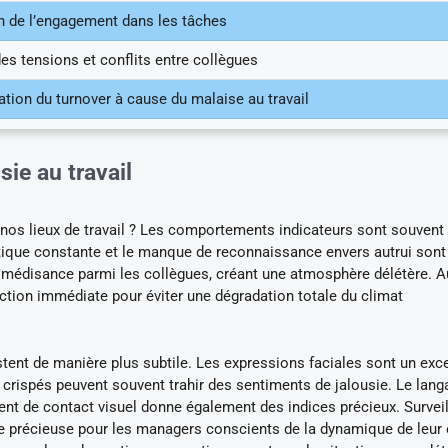
n de l’engagement dans les tâches
s tensions et conflits entre collègues
tion du turnover à cause du malaise au travail
sie au travail
 nos lieux de travail ? Les comportements indicateurs sont souvent
itique constante et le manque de reconnaissance envers autrui sont
a médisance parmi les collègues, créant une atmosphère délétère. A
 action immédiate pour éviter une dégradation totale du climat
stent de manière plus subtile. Les expressions faciales sont un exce
es crispés peuvent souvent trahir des sentiments de jalousie. Le lan
nt de contact visuel donne également des indices précieux. Surveil
ce précieuse pour les managers conscients de la dynamique de leur 