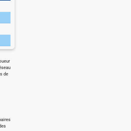
joueur
réseau
es de
maires
des