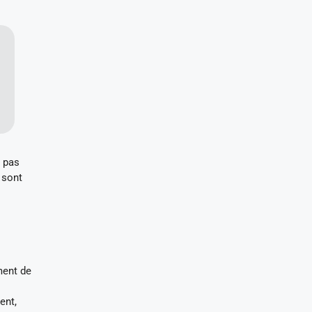
t pas
 sont
ment de
ent,