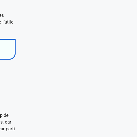
es
l’utile
apide
s, car
ur parti