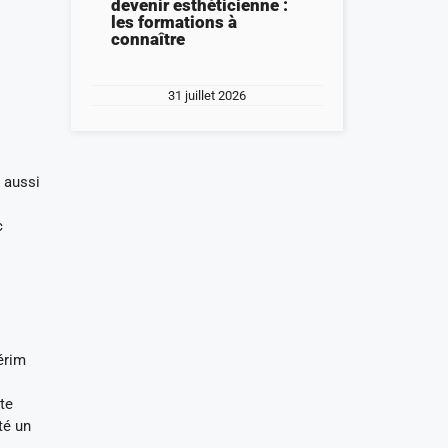
devenir esthéticienne :
les formations à
connaître
31 juillet 2026
 aussi
s
c
érim
te
té un