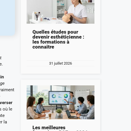
Quelles études pour
devenir esthéticienne :
les formations à
connaître
z
31 juillet 2026
e.
in
ige
vraiment
e
nverser
s où le
nte
r la
Les meilleures