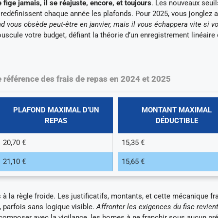
 fige jamais, il se réajuste, encore, et toujours
. Les nouveaux seui
s redéfinissent chaque année les plafonds. Pour 2025, vous jonglez 
d vous obsède peut-être en janvier, mais il vous échappera vite si v
uscule votre budget, défiant la théorie d’un enregistrement linéaire
e référence des frais de repas en 2024 et 2025
PLAFOND MAXIMAL D’UN
MONTANT MAXIMAL
REPAS
DÉDUCTIBLE
20,70 €
15,35 €
21,10 €
15,65 €
à la règle froide. Les justificatifs, montants, et cette mécanique fr
, parfois sans logique visible.
Affronter les exigences du fisc revien
composer avec la vigilance, les bornes à ne franchir sous aucun pr