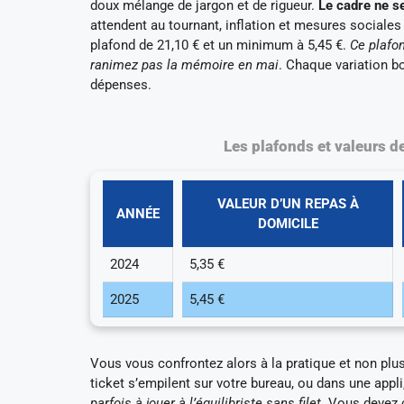
doux mélange de jargon et de rigueur.
Le cadre ne se
attendent au tournant, inflation et mesures sociale
plafond de 21,10 € et un minimum à 5,45 €.
Ce plafon
ranimez pas la mémoire en mai
. Chaque variation bo
dépenses.
Les plafonds et valeurs d
VALEUR D’UN REPAS À
ANNÉE
DOMICILE
2024
5,35 €
2025
5,45 €
Vous vous confrontez alors à la pratique et non plus 
ticket s’empilent sur votre bureau, ou dans une appli
parfois à jouer à l’équilibriste sans filet
. Vous devez 