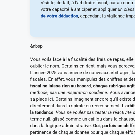
résiste, de fait, à l’arbitraire fiscal, car au c
votre capacité à anticiper et appliquer
un clas
de votre déduction
, cependant la vigilance imp
&nbsp
Vous voilà face à la fiscalité des frais de repas, e
oublier le nom. Certains en rient, mais vous percevez
L’année 2025 vous amène de nouveaux arbitrages, la
fiscales. En effet, vous manipulez des chiffres et de
fiscal ne laisse rien au hasard, chaque rubrique ag
méthode, pas une inspiration soudaine
. Vous avancez
sa place ici. Certains imaginent encore qu’il exist
directement dans la spirale du redressement.
L’arbi
la tendance
.
Vous ne voulez pas tester la réactivité 
terme null, glissé comme un caillou dans la chaussur
dans la logique administrative.
Oui, parfois un chif
pertinence de chaque donnée pour que chaque effort 