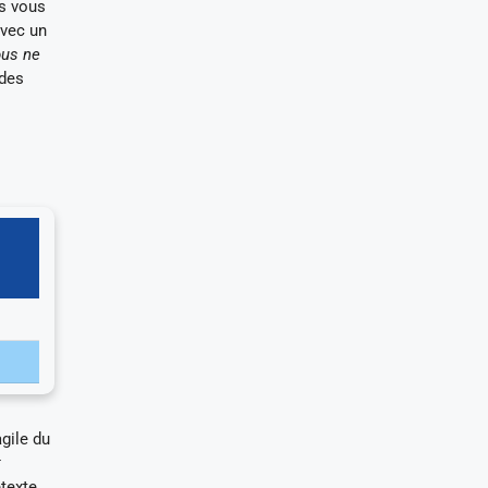
ls vous
avec un
ous ne
 des
agile du
t
étexte