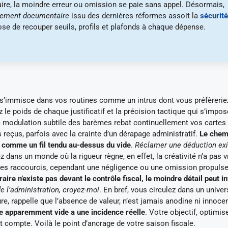
ontraire, la moindre erreur ou omission se paie sans appel. Désormais,
sement documentaire
issu des dernières réformes assoit la
sécurité
ose de recouper seuils, profils et plafonds à chaque dépense.
lle s’immisce dans vos routines comme un intrus dont vous préfèrerie
 le poids de chaque justificatif et la précision tactique qui s’impos
 modulation subtile des barèmes rebat continuellement vos cartes
s reçus, parfois avec la crainte d’un dérapage administratif.
Le chem
it comme un fil tendu au-dessus du vide
.
Réclamer une déduction ex
 dans un monde où la rigueur règne, en effet, la créativité n’a pas 
e des raccourcis, cependant une négligence ou une omission propuls
traire n’existe pas devant le contrôle fiscal, le moindre détail peut i
de l’administration, croyez-moi
. En bref, vous circulez dans un univer
e, rappelle que l’absence de valeur, n’est jamais anodine ni innoce
fre apparemment vide a une incidence réelle
. Votre objectif, optimise
compte. Voilà le point d’ancrage de votre saison fiscale.