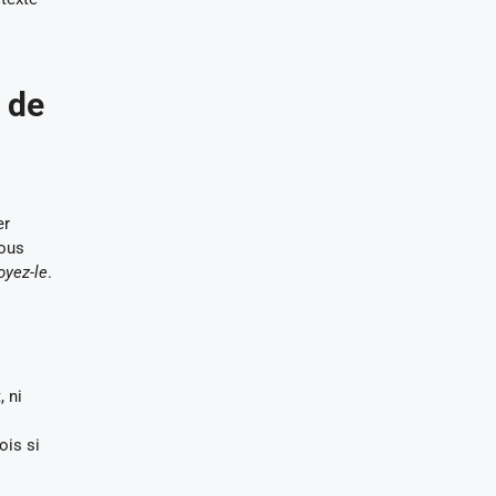
 de
er
vous
royez-le
.
 ni
ois si