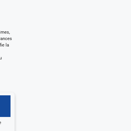
rimes,
rances
ie la
u
e