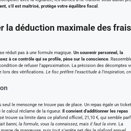
t, s’il est maîtrisé, protège votre équilibre fiscal
.
r la déduction maximale des frais
 se réduit pas à une formule magique.
Un souvenir personnel, la
sez à ce contrôle qui se profile, pèse sur la conscience
. Rassembl
condition de refuser l’approximation. La précision des décomptes 
e lors des vérifications.
Le fisc préfère l’exactitude à l’inspiration, c
ion
 seul le mensonge ne trouve pas de place. Un repas égale un ticket,
e le calcul réclame de la rigueur.
Il convient d’additionner les repas
é trouve sa limite dans ce plafond officiel, 21,10 €, qui semble parf
fait banni, la formule, vous la connaissez, mais il faut la vivre
. La
a marge de manœuvre, puis tout s’arrête net dès le plafond annuel.