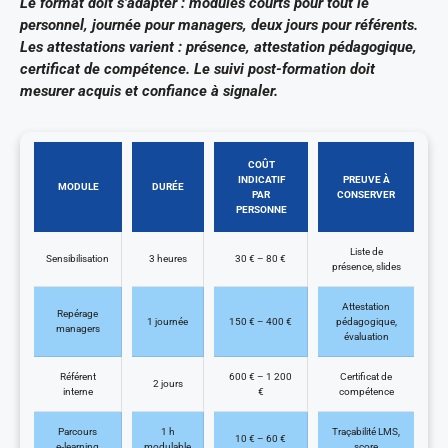
Le format doit s’adapter : modules courts pour tout le
personnel, journée pour managers, deux jours pour référents.
Les attestations varient : présence, attestation pédagogique,
certificat de compétence. Le suivi post-formation doit
mesurer acquis et confiance à signaler.
COÛT
INDICATIF
PREUVE À
MODULE
DURÉE
PAR
CONSERVER
PERSONNE
Liste de
Sensibilisation
3 heures
30 € – 80 €
présence, slides
Attestation
Repérage
1 journée
150 € – 400 €
pédagogique,
managers
évaluation
Référent
600 € – 1 200
Certificat de
2 jours
interne
€
compétence
Parcours
1 h
Traçabilité LMS,
10 € – 60 €
e‑learning
modulable
score