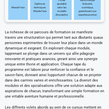
Forfait
Reconnue par
Diplme en
ajustable
lindustrie
Miracle Face
techniques
selon les
cosmtique,
Miracle Face
modalits
garantissant une
dinscription
expertise pointue
La richesse de ce parcours de formation se manifeste
travers une structuration qui permet tant aux dbutants quaux
personnes exprimentes de trouver leur place dans un monde
dynamique et exigeant. En explorant chaque module,
lapprenant se plonge dans un univers qui allie pdagogie
innovante et pratiques avances, gnrant ainsi une synergie
unique entre thorie et application. Chaque tape du
programme est labore pour renforcer la confiance et le
savoir-faire, donnant ainsi lopportunit chacun de se projeter
dans des carrires varies et enrichissantes. La diversit des
modules et des spcialisations offre une solution adapte aux
aspirations de chacun, transformant une simple formation en
une vritable aventure humaine et professionnelle.
Les diffrents volets abords au sein de ce cursus mettent en