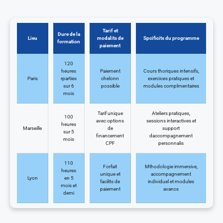
Tarif et
Dure de la
Lieu
modalits de
Spcificits du programme
formation
paiement
120
heures
Paiement
Cours thoriques intensifs,
Paris
rparties
chelonn
exercices pratiques et
sur 6
possible
modules complmentaires
mois
Tarif unique
Ateliers pratiques,
100
avec options
sessions interactives et
heures
Marseille
de
support
sur 5
financement
daccompagnement
mois
CPF
personnalis
110
Forfait
Mthodologie immersive,
heures
unique et
accompagnement
Lyon
en 5
facilits de
individuel et modules
mois et
paiement
avancs
demi