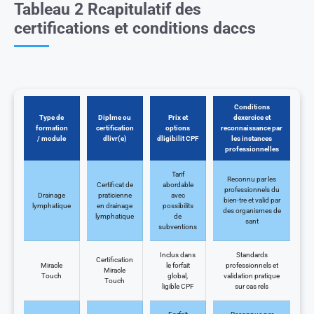
Tableau 2 Rcapitulatif des
certifications et conditions daccs
Conditions
Type de
Diplme ou
Prix et
dexercice et
formation
certification
options
reconnaissance par
/ module
dlivr(e)
dligibilit CPF
les instances
professionnelles
Tarif
Reconnu par les
Certificat de
abordable
professionnels du
Drainage
praticienne
avec
bien-tre et valid par
lymphatique
en drainage
possibilits
des organismes de
lymphatique
de
sant
subventions
Inclus dans
Standards
Certification
Miracle
le forfait
professionnels et
Miracle
Touch
global,
validation pratique
Touch
ligible CPF
sur cas rels