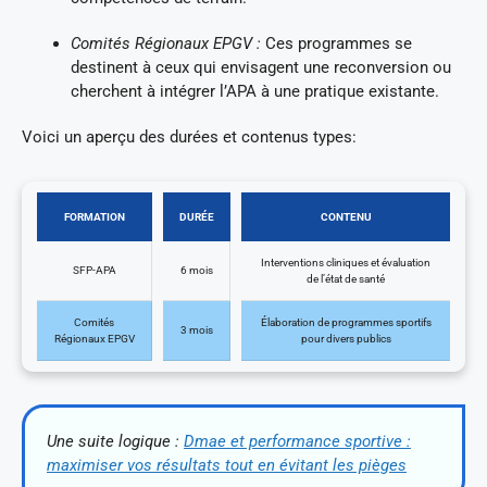
Comités Régionaux EPGV :
Ces programmes se
destinent à ceux qui envisagent une reconversion ou
cherchent à intégrer l’APA à une pratique existante.
Voici un aperçu des durées et contenus types:
FORMATION
DURÉE
CONTENU
Interventions cliniques et évaluation
SFP-APA
6 mois
de l’état de santé
Comités
Élaboration de programmes sportifs
3 mois
Régionaux EPGV
pour divers publics
Une suite logique :
Dmae et performance sportive :
maximiser vos résultats tout en évitant les pièges