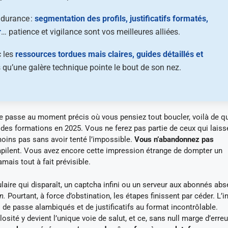
ndurance :
segmentation des profils, justificatifs formatés,
r
… patience et vigilance sont vos meilleures alliées.
c les
ressources tordues mais claires, guides détaillés et
 qu’une galère technique pointe le bout de son nez.
t de passe au moment précis où vous pensiez tout boucler, voilà de q
 des formations en 2025. Vous ne ferez pas partie de ceux qui laiss
moins pas sans avoir tenté l’impossible.
Vous n’abandonnez pas
mpilent. Vous avez encore cette impression étrange de dompter un
mais tout à fait prévisible.
mulaire qui disparaît, un captcha infini ou un serveur aux abonnés ab
n.
Pourtant, à force d’obstination, les étapes finissent par céder. L’i
e passe alambiqués et de justificatifs au format incontrôlable.
osité y devient l’unique voie de salut, et ce, sans null marge d’erre