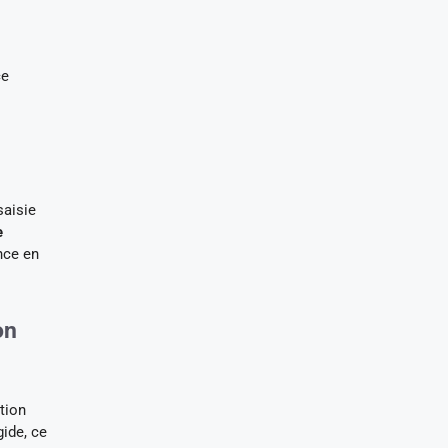
ce
saisie
e
nce en
on
tion
gide, ce