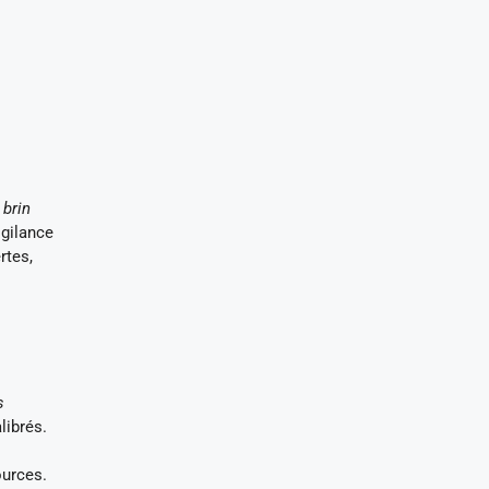
 brin
igilance
rtes,
s
librés.
ources.