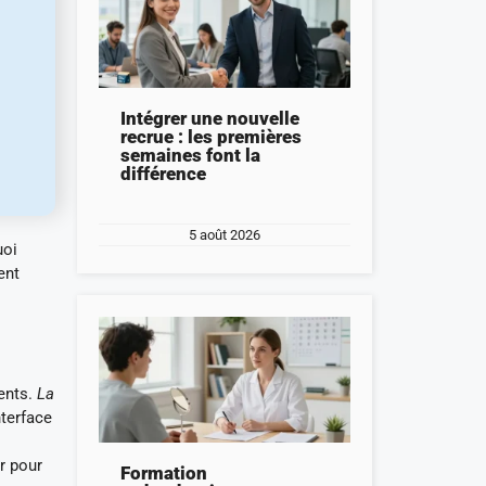
Intégrer une nouvelle
recrue : les premières
semaines font la
différence
5 août 2026
uoi
ent
sents.
La
nterface
ur pour
Formation