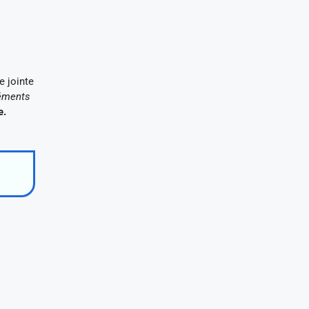
e jointe
léments
e.