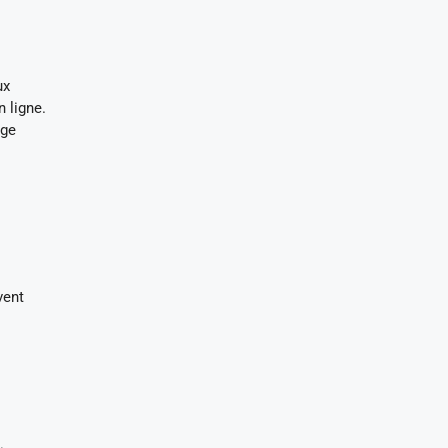
ux
 ligne.
age
vent