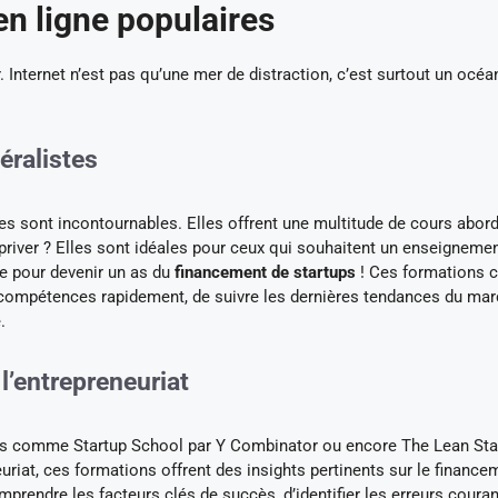
en ligne populaires
. Internet n’est pas qu’une mer de distraction, c’est surtout un océa
éralistes
s sont incontournables. Elles offrent une multitude de cours abor
priver ? Elles sont idéales pour ceux qui souhaitent un enseigneme
ire pour devenir un as du
financement de startups
! Ces formations 
 compétences rapidement, de suivre les dernières tendances du mar
.
l’entrepreneuriat
ions comme Startup School par Y Combinator ou encore The Lean Sta
uriat, ces formations offrent des insights pertinents sur le finance
prendre les facteurs clés de succès, d’identifier les erreurs coura