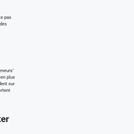
te pas
 des
à
eneurs’
ien plus
dent sur
rtent
ter