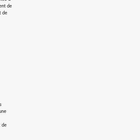
ent de
t de
s
une
t de