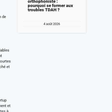
orthophoniste :
pourquoi se former aux
troubles TDAH ?
n de
4 août 2026
dables
nt
courtes
ché et
rtup
ment et
ntes à