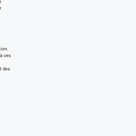
i
r
ion.
 à ces
t des
s
s