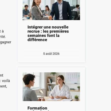
Intégrer une nouvelle
recrue : les premières
t à
semaines font la
ité.
différence
 gagner
5 août 2026
nt
: voilà
ment,
Formation