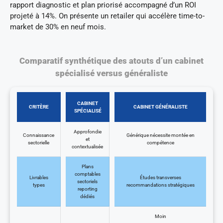
rapport diagnostic et plan priorisé accompagné d’un ROI
projeté à 14%. On présente un retailer qui accélère time-to-
market de 30% en neuf mois.
Comparatif synthétique des atouts d’un cabinet
spécialisé versus généraliste
CABINET
CRITÈRE
CABINET GÉNÉRALISTE
SPÉCIALISÉ
Approfondie
Connaissance
Générique nécessite montée en
et
sectorielle
compétence
contextualisée
Plans
comptables
Livrables
Études transverses
sectoriels
types
recommandations stratégiques
reporting
dédiés
Moin