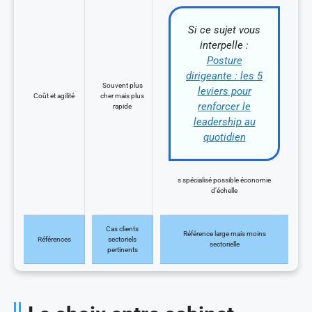
Si ce sujet vous
interpelle :
Posture
dirigeante : les 5
Souvent plus
leviers pour
Coût et agilité
cher mais plus
renforcer le
rapide
leadership au
quotidien
s spécialisé possible économie
d’échelle
Cas clients
Référence large mais moins
Références
sectoriels
sectorielle
pertinents