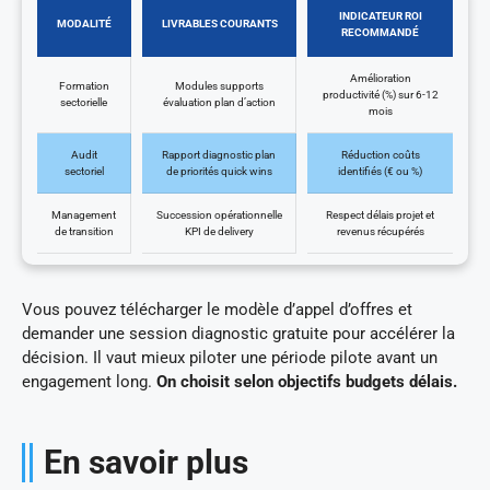
INDICATEUR ROI
MODALITÉ
LIVRABLES COURANTS
RECOMMANDÉ
Amélioration
Formation
Modules supports
productivité (%) sur 6-12
sectorielle
évaluation plan d’action
mois
Audit
Rapport diagnostic plan
Réduction coûts
sectoriel
de priorités quick wins
identifiés (€ ou %)
Management
Succession opérationnelle
Respect délais projet et
de transition
KPI de delivery
revenus récupérés
Vous pouvez télécharger le modèle d’appel d’offres et
demander une session diagnostic gratuite pour accélérer la
décision. Il vaut mieux piloter une période pilote avant un
engagement long.
On choisit selon objectifs budgets délais.
En savoir plus