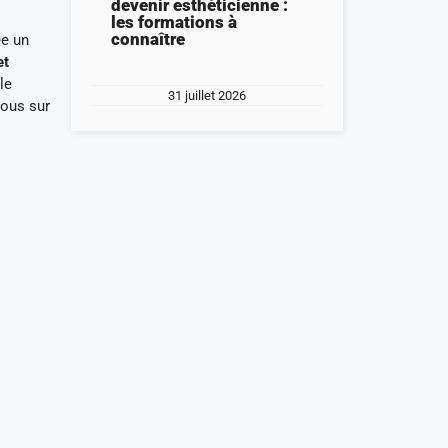
devenir esthéticienne :
les formations à
connaître
ée un
et
le
31 juillet 2026
vous sur