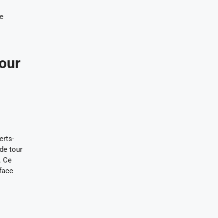
le
pour
erts-
de tour
. Ce
 face