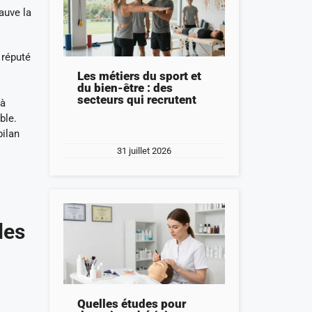
auve la
 réputé
Les métiers du sport et
du bien-être : des
secteurs qui recrutent
 à
ble.
bilan
31 juillet 2026
des
Quelles études pour