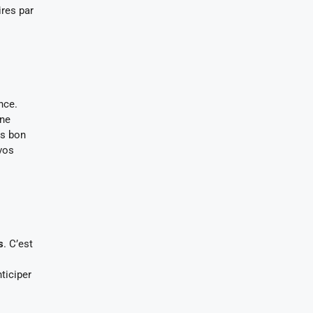
ires par
nce.
une
rs bon
vos
s
. C’est
ticiper