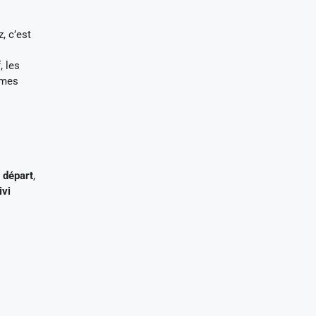
, c’est
, les
smes
e départ
,
ivi