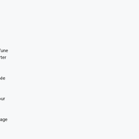
’une
rter
née
our
mage