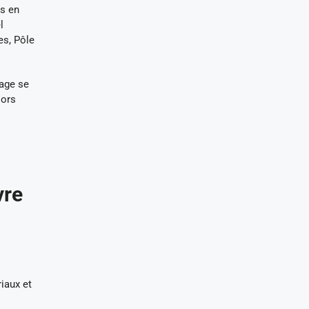
es en
l
es, Pôle
age se
lors
vre
iaux et