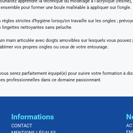
souhaitez apprendre la technique du modelage à l’acrylique (résine),
ensemble pour former une boule malléable à appliquer sur l’ongle.
s règles strictes d’hygiène lorsqu’on travaille sur les ongles ; prévo
s lingettes nettoyantes sans peluche.
in main articulée avec doigts amovibles sur lesquels vous pouvez
 abîmer vos propres ongles ou ceux de votre entourage.
 vous serez parfaitement équipé(e) pour suivre votre formation à di
ces professionnelles dans ce domaine passionnant.
Informations
N
CONTACT
AC
EM
MENTIONS LÉGALES