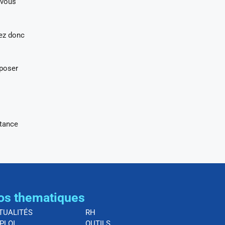
 vous
yez donc
 poser
stance
os thematiques
TUALITÉS
RH
PLOI
OUTILS