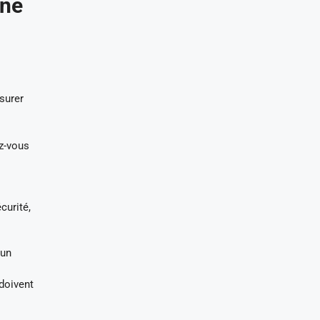
une
surer
z-vous
curité,
 un
doivent