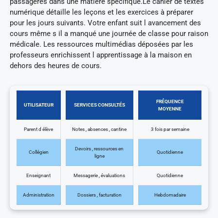
passagères dans une matière spécifique.Le cahier de textes
numérique détaille les leçons et les exercices à préparer
pour les jours suivants. Votre enfant suit l avancement des
cours même s il a manqué une journée de classe pour raison
médicale. Les ressources multimédias déposées par les
professeurs enrichissent l apprentissage à la maison en
dehors des heures de cours.
FRÉQUENCE
UTILISATEUR
SERVICES CONSULTÉS
MOYENNE
Parent d élève
Notes , absences , cantine
3 fois par semaine
Devoirs , ressources en
Collégien
Quotidienne
ligne
Enseignant
Messagerie , évaluations
Quotidienne
Administration
Dossiers , facturation
Hebdomadaire