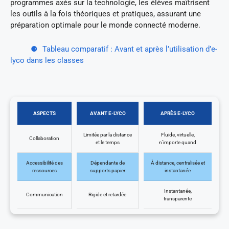
programmes axés sur la technologie, les élèves maîtrisent
les outils à la fois théoriques et pratiques, assurant une
préparation optimale pour le monde connecté moderne.
Tableau comparatif : Avant et après l’utilisation d’e-
lyco dans les classes
ASPECTS
AVANT E-LYCO
APRÈS E-LYCO
Limitée par la distance
Fluide, virtuelle,
Collaboration
et le temps
n’importe quand
Accessibilité des
Dépendante de
À distance, centralisée et
ressources
supports papier
instantanée
Instantanée,
Communication
Rigide et retardée
transparente